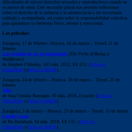
dificultades de ejercer derechos sexuales y reproductivos cuando se
es menor de edad. Este recorrido plural nos permite reflexionar
sobre el derecho de la infancia y la adolescencia a ser escuchada,
cuidada y acompañada, así como sobre la responsabilidad colectiva
para garantizar su bienestar físico, mental y emocional.
Las películas:
Zaragoza, 17 de febrero– Huesca, 16 de marzo – Teruel, 11 de
febrero
Las ventajas de ser un marginado
(The Perks of Being a
Wallflower
)
de Stephen Chbosky. 103 min. 2012, EE.UU. (
ficha en
Filmaffinity
) (
ficha en IMDB
).
Zaragoza, 24 de febrero – Huesca, 18 de marzo – Teruel, 25 de
febrero
Alba
de Ana Cristina Barragán. 95 min. 2016, Ecuador (
ficha en
Filmaffinity
) (
ficha en IMDB
).
Zaragoza, 3 de marzo – Huesca, 23 de marzo – Teruel, 11 de marzo
Eighth Grade
de Bo Burnham. 94 min. 2018, EE.UU. (
ficha en
Filmaffinity
) (
ficha en IMDB
).