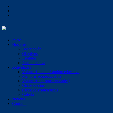
Inicio
Nosotros
Descripción
Objetivos
Estatutos
Junta directiva
Actividades
Voluntariado en el ámbito educativo
Mentoría socioeducativa
Voluntariado (otras entidades)
Ciclos de cine
Ciclos de conferencias
Galería
Noticias
Contacto