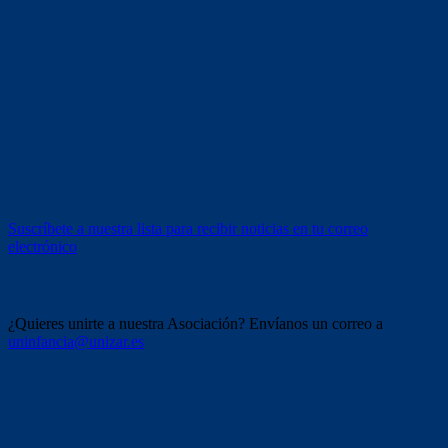
Voluntariado (otras entidades)
Tríptico (descargar)
Recibe información
Suscríbete a nuestra lista para recibir noticias en tu correo
electrónico
Únete a nosotros
¿Quieres unirte a nuestra Asociación? Envíanos un correo a
uninfancia@unizar.es
Redes sociales