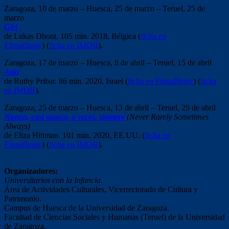
Zaragoza, 10 de marzo – Huesca, 25 de marzo – Teruel, 25 de
marzo
Girl
de Lukas Dhont. 105 min. 2018, Bélgica (
ficha en
Filmaffinity
) (
ficha en IMDB
).
Zaragoza, 17 de marzo – Huesca, 8 de abril – Teruel, 15 de abril
Asia
de Ruthy Pribar. 86 min. 2020, Israel (
ficha en Filmaffinity
) (
ficha
en IMDB
).
Zaragoza, 25 de marzo – Huesca, 13 de abril – Teruel, 29 de abril
Nunca, casi nunca, a veces, siempre
(Never Rarely Sometimes
Always)
de Eliza Hittman. 101 min. 2020, EE.UU. (
ficha en
Filmaffinity
) (
ficha en IMDB
).
Organizadores:
Universitarios con la Infancia
.
Área de Actividades Culturales, Vicerrectorado de Cultura y
Patrimonio.
Campus de Huesca de la Universidad de Zaragoza.
Facultad de Ciencias Sociales y Humanas (Teruel) de la Universidad
de Zaragoza.