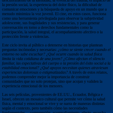
descubrimiento de la identidad, la vivencia del trauma, el impacto de
la presión social, la experiencia del dolor físico, la dificultad de
comunicar emociones y la búsqueda de apoyo en un mundo que a
menudo minimiza la voz juvenil. El cine, en estos casos, funciona
como una herramienta privilegiada para observar la subjetividad
adolescente, sus fragilidades y sus resistencias, y para generar
conversación en torno a derechos fundamentales como la
participación, la salud integral, el acompañamiento afectivo o la
protección frente a violencias.
Este ciclo invita al público a detenerse en historias que plantean
preguntas incómodas y necesarias:
¿cómo se siente crecer cuando el
entorno no sabe escuchar? ¿Qué ocurre cuando la salud física
limita la vida cotidiana de una joven? ¿Cómo afectan el silencio
familiar, las expectativas del cuerpo o la presión del éxito social a la
estabilidad emocional? ¿Qué apoyos necesitan quienes atraviesan
experiencias dolorosas o estigmatizadas?
A través de estos relatos,
podemos comprender mejor la importancia de construir
comunidades que no solo protejan, sino que acojan y validen la
experiencia emocional de los menores.
Las seis películas, provenientes de EE.UU., Ecuador, Bélgica e
Israel, ofrecen un mosaico cultural que permite ver cómo la salud
física, mental y emocional se vive y se narra de maneras distintas
según el contexto, pero también cómo las necesidades
fundamentales —comprensión, acompañamiento, afecto, escucha—