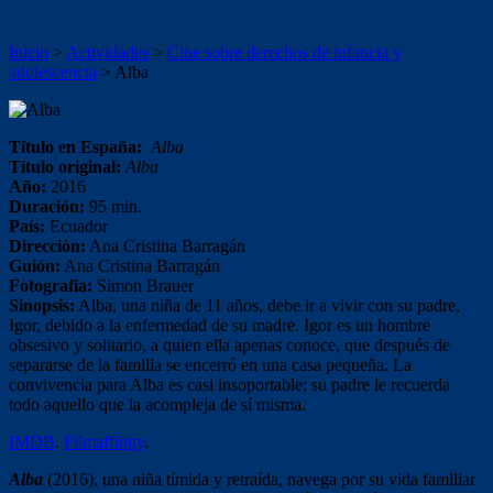
Alba
Inicio
>
Actividades
>
Cine sobre derechos de infancia y
adolescencia
>
Alba
Título en España:
Alba
Título original:
Alba
Año:
2016
Duración:
95 min.
País:
Ecuador
Dirección:
Ana Cristina Barragán
Guión:
Ana Cristina Barragán
Fotografía:
Simon Brauer
Sinopsis:
Alba, una niña de 11 años, debe ir a vivir con su padre,
Igor, debido a la enfermedad de su madre. Igor es un hombre
obsesivo y solitario, a quien ella apenas conoce, que después de
separarse de la familia se encerró en una casa pequeña. La
convivencia para Alba es casi insoportable; su padre le recuerda
todo aquello que la acompleja de sí misma.
IMDB
.
Filmaffinity
.
Alba
(2016), una niña tímida y retraída, navega por su vida familiar