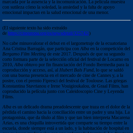
marcada por la ausencia y la incomunicación. La película muestra
con sutileza cómo la soledad, la ansiedad y la falta de apoyo
emocional impactan en la salud emocional de una menor.
(El siguiente texto ha sido extraído
de
https://cineuropa.org/es/newsdetail/325742/
)
No cabe minusvalorar el debut en el largometraje de la ecuatoriana
Ana Cristina Barragán, que participa con
Alba
en la competición del
Bergamo Film Meeting
de este 2017. Después de que su segundo
corto formara parte de la selección oficial del festival de Locarno en
2010,
Alba
obtuvo por fin financiación del Fondo Ibermedia para la
coproducción y acceso, así, al
Hubert Bals Fund
, lo que se saldó
con una buena presencia en el mercado de cine de Cannes y, a la
postre, con el premio Fipresci del festival de Toulouse. Las griegas
Konstantina Stavrianou e Irene Vouigioukalou, de Graal Films, han
coproducido la película junto con Caleidoscopio Cine y Leyenda
Films.
Alba
es un delicado drama preadolescente que traza en el dolor de la
pérdida el camino hacia la conciliación entre un padre y una hija. La
protagonista, que da título al film y que tan bien interpreta Macarena
Arias, es una chiquilla introvertida que comparte su tiempo entre la
escuela, donde siempre está a un lado, y la habitación de hospital en