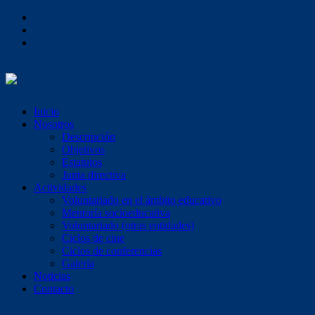
Inicio
Nosotros
Descripción
Objetivos
Estatutos
Junta directiva
Actividades
Voluntariado en el ámbito educativo
Mentoría socioeducativa
Voluntariado (otras entidades)
Ciclos de cine
Ciclos de conferencias
Galería
Noticias
Contacto