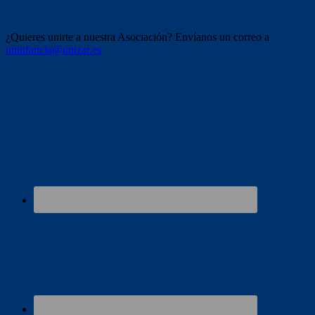
Únete a nosotros
¿Quieres unirte a nuestra Asociación? Envíanos un correo a
uninfancia@unizar.es
Redes sociales