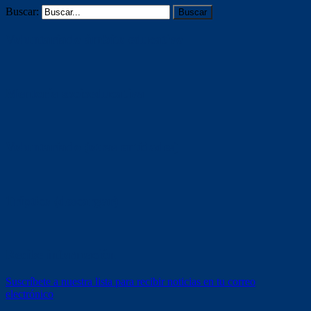
Buscar:
Voluntariado ámbito educativo
Mentoría socioeducativa
Voluntariado (otras entidades)
Tríptico (descargar)
Recibe información
Suscríbete a nuestra lista para recibir noticias en tu correo
electrónico