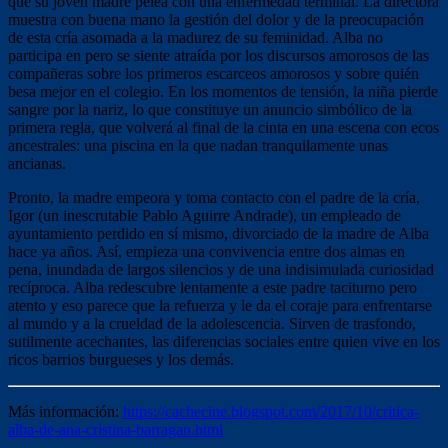
que su joven madre pelea con una enfermedad terminal. La directora
muestra con buena mano la gestión del dolor y de la preocupación
de esta cría asomada a la madurez de su feminidad. Alba no
participa en pero se siente atraída por los discursos amorosos de las
compañeras sobre los primeros escarceos amorosos y sobre quién
besa mejor en el colegio. En los momentos de tensión, la niña pierde
sangre por la nariz, lo que constituye un anuncio simbólico de la
primera regla, que volverá al final de la cinta en una escena con ecos
ancestrales: una piscina en la que nadan tranquilamente unas
ancianas.
Pronto, la madre empeora y toma contacto con el padre de la cría,
Igor (un inescrutable Pablo Aguirre Andrade), un empleado de
ayuntamiento perdido en sí mismo, divorciado de la madre de Alba
hace ya años. Así, empieza una convivencia entre dos almas en
pena, inundada de largos silencios y de una indisimulada curiosidad
recíproca. Alba redescubre lentamente a este padre taciturno pero
atento y eso parece que la refuerza y le da el coraje para enfrentarse
al mundo y a la crueldad de la adolescencia. Sirven de trasfondo,
sutilmente acechantes, las diferencias sociales entre quien vive en los
ricos barrios burgueses y los demás.
Más información:
https://cachecine.blogspot.com/2017/10/critica-
alba-de-ana-cristina-barragan.html