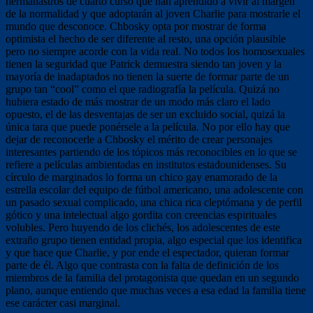
hermanastros de cuarto curso que han aprendido a vivir al margen
de la normalidad y que adoptarán al joven Charlie para mostrarle el
mundo que desconoce. Chbosky opta por mostrar de forma
optimista el hecho de ser diferente al resto, una opción plausible
pero no siempre acorde con la vida real. No todos los homosexuales
tienen la seguridad que Patrick demuestra siendo tan joven y la
mayoría de inadaptados no tienen la suerte de formar parte de un
grupo tan “cool” como el que radiografía la película. Quizá no
hubiera estado de más mostrar de un modo más claro el lado
opuesto, el de las desventajas de ser un excluido social, quizá la
única tara que puede ponérsele a la película. No por ello hay que
dejar de reconocerle a Chbosky el mérito de crear personajes
interesantes partiendo de los tópicos más reconocibles en lo que se
refiere a películas ambientadas en institutos estadounidenses. Su
círculo de marginados lo forma un chico gay enamorado de la
estrella escolar del equipo de fútbol americano, una adolescente con
un pasado sexual complicado, una chica rica cleptómana y de perfil
gótico y una intelectual algo gordita con creencias espirituales
volubles. Pero huyendo de los clichés, los adolescentes de este
extraño grupo tienen entidad propia, algo especial que los identifica
y que hace que Charlie, y por ende el espectador, quieran formar
parte de él. Algo que contrasta con la falta de definición de los
miembros de la familia del protagonista que quedan en un segundo
plano, aunque entiendo que muchas veces a esa edad la familia tiene
ese carácter casi marginal.