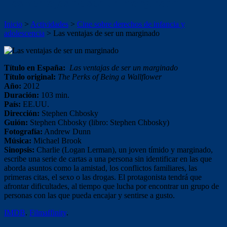
Las ventajas de ser un marginado
Inicio
>
Actividades
>
Cine sobre derechos de infancia y
adolescencia
>
Las ventajas de ser un marginado
Título en España:
Las ventajas de ser un marginado
Título original:
The Perks of Being a Wallflower
Año:
2012
Duración:
103 min.
País:
EE.UU.
Dirección:
Stephen Chbosky
Guión:
Stephen Chbosky (libro: Stephen Chbosky)
Fotografía:
Andrew Dunn
Música:
Michael Brook
Sinopsis:
Charlie (Logan Lerman), un joven tímido y marginado,
escribe una serie de cartas a una persona sin identificar en las que
aborda asuntos como la amistad, los conflictos familiares, las
primeras citas, el sexo o las drogas. El protagonista tendrá que
afrontar dificultades, al tiempo que lucha por encontrar un grupo de
personas con las que pueda encajar y sentirse a gusto.
IMDB
.
Filmaffinity
.