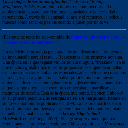
Las ventajas de ser un marginado
(
The Perks of Being a
Wallflower
, 2012), es un retrato honesto y conmovedor de la
adolescencia marcada por el trauma, la ansiedad y la necesidad de
pertenencia. A través de la amistad, el arte y el recuerdo, la película
muestra cómo sanar es posible cuando alguien por fin te ve.
(El siguiente texto ha sido extraído de
https://cinedivergente.com/las-
ventajas-de-ser-un-marginado/
)
Un ejercicio de nostalgia para aquellos que llegaron a la treintena o
de imaginación para el resto… Regresemos a los primeros noventa.
Una época en la que regalar vinilos no era ninguna “freakada”, en la
que muchos grabábamos nuestras propias cintas eligiendo aquellas
canciones que considerábamos especiales, años en los que corríamos
para llegar a casa y ponernos a hablar por teléfono con nuestros
amigos, en los que se entregaban los trabajos escolares a mano y en
el que los que querían ser escritores empezaban a martillear sus
máquinas de escribir. Esta es la época que retrata Stephen Chbosky
en su primera película
Las ventajas de ser un marginado
,
basada en
su novela homónima publicada en 1999. La historia nos traslada a
un instituto estadounidense, pero olvidémonos del mundo retratado
en películas amables como las de la saga
High School
Musical
(Kenny Ortega, 2006). Si algo se aproxima ni que sea
remotamente al universo creado por Chbosky podría ser
10 razones