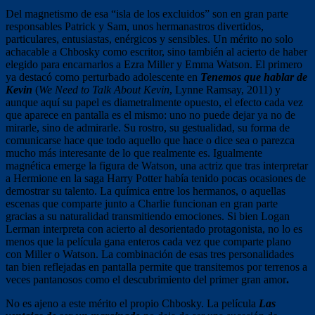
Del magnetismo de esa “isla de los excluidos” son en gran parte
responsables Patrick y Sam, unos hermanastros divertidos,
particulares, entusiastas, enérgicos y sensibles. Un mérito no solo
achacable a Chbosky como escritor, sino también al acierto de haber
elegido para encarnarlos a Ezra Miller y Emma Watson. El primero
ya destacó como perturbado adolescente en
Tenemos que hablar de
Kevin
(
We Need to Talk About Kevin
, Lynne Ramsay, 2011) y
aunque aquí su papel es diametralmente opuesto, el efecto cada vez
que aparece en pantalla es el mismo: uno no puede dejar ya no de
mirarle, sino de admirarle. Su rostro, su gestualidad, su forma de
comunicarse hace que todo aquello que hace o dice sea o parezca
mucho más interesante de lo que realmente es. Igualmente
magnética emerge la figura de Watson, una actriz que tras interpretar
a Hermione en la saga Harry Potter había tenido pocas ocasiones de
demostrar su talento. La química entre los hermanos, o aquellas
escenas que comparte junto a Charlie funcionan en gran parte
gracias a su naturalidad transmitiendo emociones. Si bien Logan
Lerman interpreta con acierto al desorientado protagonista, no lo es
menos que la película gana enteros cada vez que comparte plano
con Miller o Watson. La combinación de esas tres personalidades
tan bien reflejadas en pantalla permite que transitemos por terrenos a
veces pantanosos como el descubrimiento del primer gran amor
.
No es ajeno a este mérito el propio Chbosky. La película
Las