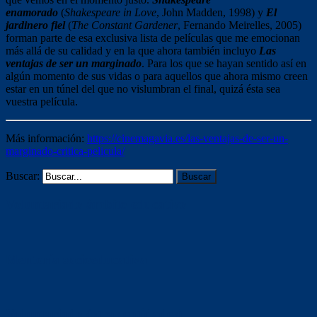
enamorado
(
Shakespeare in Love
, John Madden, 1998) y
El
jardinero fiel
(
The Constant Gardener
, Fernando Meirelles, 2005)
forman parte de esa exclusiva lista de películas que me emocionan
más allá de su calidad y en la que ahora también incluyo
Las
ventajas de ser un marginado
. Para los que se hayan sentido así en
algún momento de sus vidas o para aquellos que ahora mismo creen
estar en un túnel del que no vislumbran el final, quizá ésta sea
vuestra película.
Más información:
https://cinemagavia.es/las-ventajas-de-ser-un-
marginado-critica-pelicula/
Buscar:
Voluntariado ámbito educativo
Mentoría socioeducativa
Voluntariado (otras entidades)