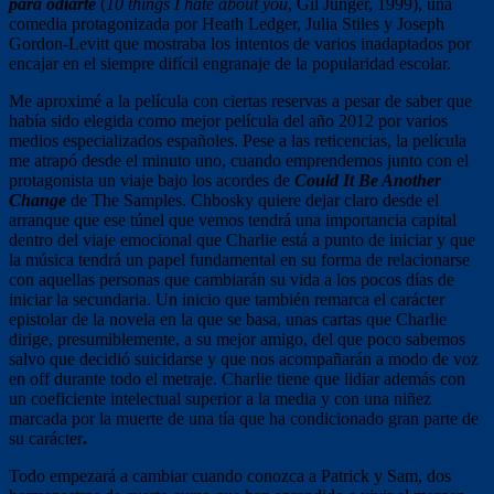
para odiarte
(
10 things I hate about you
, Gil Junger, 1999), una
comedia protagonizada por Heath Ledger, Julia Stiles y Joseph
Gordon-Levitt que mostraba los intentos de varios inadaptados por
encajar en el siempre difícil engranaje de la popularidad escolar.
Me aproximé a la película con ciertas reservas a pesar de saber que
había sido elegida como mejor película del año 2012 por varios
medios especializados españoles. Pese a las reticencias, la película
me atrapó desde el minuto uno, cuando emprendemos junto con el
protagonista un viaje bajo los acordes de
Could It Be Another
Change
de The Samples. Chbosky quiere dejar claro desde el
arranque que ese túnel que vemos tendrá una importancia capital
dentro del viaje emocional que Charlie está a punto de iniciar y que
la música tendrá un papel fundamental en su forma de relacionarse
con aquellas personas que cambiarán su vida a los pocos días de
iniciar la secundaria. Un inicio que también remarca el carácter
epistolar de la novela en la que se basa, unas cartas que Charlie
dirige, presumiblemente, a su mejor amigo, del que poco sabemos
salvo que decidió suicidarse y que nos acompañarán a modo de voz
en off durante todo el metraje. Charlie tiene que lidiar además con
un coeficiente intelectual superior a la media y con una niñez
marcada por la muerte de una tía que ha condicionado gran parte de
su carácter
.
Todo empezará a cambiar cuando conozca a Patrick y Sam, dos