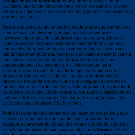
ventajas de ser un marginado
no deja de ser una sucesión de
escenas en apariencia intrascendentes pero el realizador sabe cómo
definir a sus personajes en esos momentos y además crear escenarios
y atmósferas únicas.
Para ello se ayuda de una magnífica banda sonora que combina con
acierto temas potentes que acompañan a los momentos de
efervescencia propios de la adolescencia y melodías mucho más
cadenciosas para los pocos instantes de carácter íntimo. Su labor
como realizador queda un poco en segundo plano respecto a sus
habilidades como guionista, pero pese a ello sabe manejar la cámara
con acierto, como por ejemplo al utilizar el zoom para situar
emocionalmente a los personajes o el “slow motion” para
sumergirnos en la mente de un Charlie que experimenta con las
drogas por primera vez. También le ayuda en su desempeño el
director de fotografía Andrew Dunn que consigue un espectro de
luminosidad muy acorde con el desarrollo argumental, oscureciendo
las escenas en las que Charlie está solo, tamizando la claridad en los
ambientes festivos o dotando al encuadre de un fulgor especial en
las escenas que comparten Charlie y Sam.
Podría destacar muchos momentos que hacen de esta película algo
especial, pero me quedo con aquellos que comparten el trio
protagonista atravesando el túnel que vemos al inicio de la película
escuchando temas emblemáticos para ellos como
Heroes
de David
Bowie, instantes que el realizador capta de forma magistral gracias a