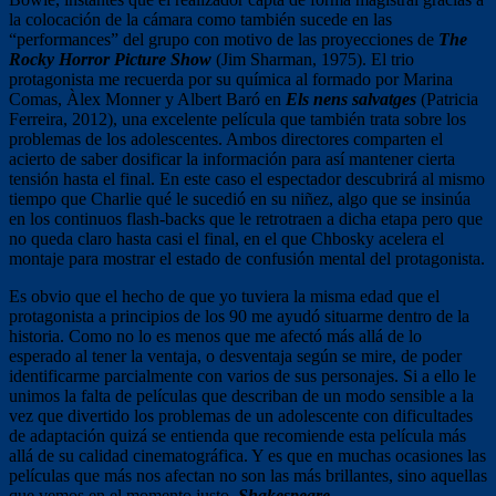
la colocación de la cámara como también sucede en las
“performances” del grupo con motivo de las proyecciones de
The
Rocky Horror Picture Show
(Jim Sharman, 1975). El trio
protagonista me recuerda por su química al formado por Marina
Comas, Àlex Monner y Albert Baró en
Els nens salvatges
(Patricia
Ferreira, 2012), una excelente película que también trata sobre los
problemas de los adolescentes. Ambos directores comparten el
acierto de saber dosificar la información para así mantener cierta
tensión hasta el final. En este caso el espectador descubrirá al mismo
tiempo que Charlie qué le sucedió en su niñez, algo que se insinúa
en los continuos flash-backs que le retrotraen a dicha etapa pero que
no queda claro hasta casi el final, en el que Chbosky acelera el
montaje para mostrar el estado de confusión mental del protagonista.
Es obvio que el hecho de que yo tuviera la misma edad que el
protagonista a principios de los 90 me ayudó situarme dentro de la
historia. Como no lo es menos que me afectó más allá de lo
esperado al tener la ventaja, o desventaja según se mire, de poder
identificarme parcialmente con varios de sus personajes. Si a ello le
unimos la falta de películas que describan de un modo sensible a la
vez que divertido los problemas de un adolescente con dificultades
de adaptación quizá se entienda que recomiende esta película más
allá de su calidad cinematográfica. Y es que en muchas ocasiones las
películas que más nos afectan no son las más brillantes, sino aquellas
que vemos en el momento justo.
Shakespeare