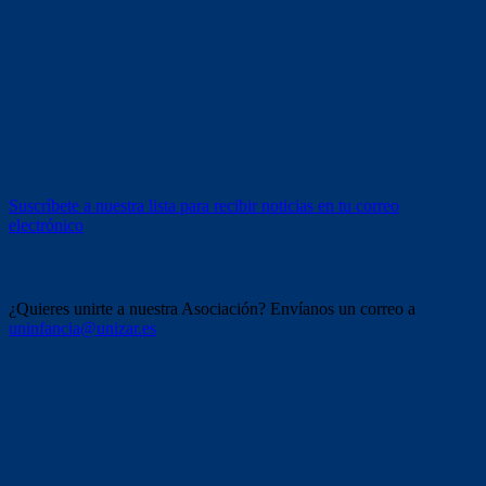
Tríptico (descargar)
Recibe información
Suscríbete a nuestra lista para recibir noticias en tu correo
electrónico
Únete a nosotros
¿Quieres unirte a nuestra Asociación? Envíanos un correo a
uninfancia@unizar.es
Redes sociales