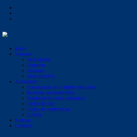
Inicio
Nosotros
Descripción
Objetivos
Estatutos
Junta directiva
Actividades
Voluntariado en el ámbito educativo
Mentoría socioeducativa
Voluntariado (otras entidades)
Ciclos de cine
Ciclos de conferencias
Galería
Noticias
Contacto