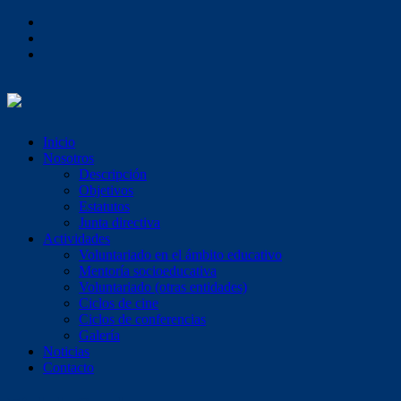
Inicio
Nosotros
Descripción
Objetivos
Estatutos
Junta directiva
Actividades
Voluntariado en el ámbito educativo
Mentoría socioeducativa
Voluntariado (otras entidades)
Ciclos de cine
Ciclos de conferencias
Galería
Noticias
Contacto