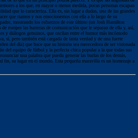
on temores a los que, en mayor o menor medida, pocas personas escapan
ilidad que lo caracteriza. Ella es, sin lugar a dudas, una de las grandes
hacer que riamos y nos emocionemos con ella a lo largo de su
su padre, mostrando los esfuerzos de este último (un Josh Hamilton
 de romper las barreras de comunicación que le separan de ella y, así,
ones y diálogos genuinos, que oscilan entre el humor más incómodo
va, sí, pero también está cargada de tanta verdad y de una fuerte
 orden del día) que hace que su historia sea merecedora de ser visionada
án del equipo de fútbol y la perfecta chica popular a la que todas sus
pronunciar una palabra que pueda generar las burlas de los demás,
 al fin, su lugar en el mundo. Esta pequeña maravilla es un homenaje a