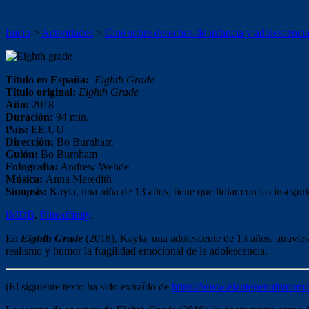
Eighth Grade
Inicio
>
Actividades
>
Cine sobre derechos de infancia y adolescenci
Título en España:
Eighth Grade
Título original:
Eighth Grade
Año:
2018
Duración:
94 min.
País:
EE.UU.
Dirección:
Bo Burnham
Guión:
Bo Burnham
Fotografía:
Andrew Wehde
Música:
Anna Meredith
Sinopsis:
Kayla, una niña de 13 años, tiene que lidiar con las inseguri
IMDB
.
Filmaffinity
.
En
Eighth Grade
(2018), Kayla, una adolescente de 13 años, atraviesa
realismo y humor la fragilidad emocional de la adolescencia.
(El siguiente texto ha sido extraído de
https://www.elantepenultimomo