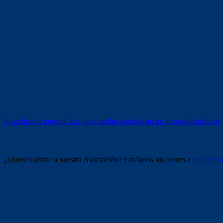
Voluntariado (otras entidades)
Tríptico (descargar)
Recibe información
Suscríbete a nuestra lista para recibir noticias en tu correo electrónico
Únete a nosotros
¿Quieres unirte a nuestra Asociación? Envíanos un correo a
uninfanc
Redes sociales