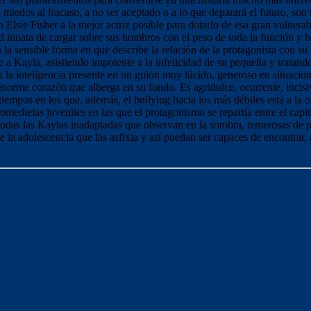
s miedos al fracaso, a no ser aceptado o a lo que deparará el futuro, s
 Elsie Fisher a la mejor actriz posible para dotarlo de esa gran vulnerab
 innata de cargar sobre sus hombros con el peso de toda la función y 
en la sensible forma en que describe la relación de la protagonista con 
a Kayla, asistiendo impotente a la infelicidad de su pequeña y tratando
a la inteligencia presente en un guion muy lúcido, generoso en situaci
 enorme corazón que alberga en su fondo. Es agridulce, ocurrente, incisi
s tiempos en los que, además, el bullying hacia los más débiles está a la
omedietas juveniles en las que el protagonismo se repartía entre el capit
 todas las Kaylas inadaptadas que observan en la sombra, temerosas de 
e la adolescencia que las asfixia y así puedan ser capaces de encontrar,