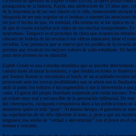
La escena de apertura de
Eighth Grade
(2018), la ópera prima como di
protagonista de la historia, Kayla, una adolescente de 13 años que, c
de la importancia de ser uno mismo en la vida, manteniendo siempre la 
búsqueda de ser más popular en el instituto u obtener las atenciones
ser por el hecho de que, en realidad, ella misma no se los aplica en su 
de que le cuesta socializar por culpa de sus muchas inseguridades. Es 
inoportuno. Tampoco es el prototipo de chica que acapara las miradas
cánones de belleza de las revistas o los vídeos musicales, tiene el ro
invisible. Una presencia que se mueve por los pasillos de la escuela s
premios que ensalzan los mejores valores de cada estudiante. De hec
para otros jóvenes en su situación.
Eighth Grade
es una comedia dramática que se inscribe directamente 
camino hasta alcanzar la madurez, y que tendría recientes (e ilustres)
por Saoirse Ronan se encontraba al borde de un acantilado existencial 
provocado ante las nuevas posibilidades que se abren tras la finaliza
atrás al patito feo solitario e incomprendido y dar la bienvenida a u
costa. El guion del propio Burnham sorprende por varias razones. Por 
un retrato muy real y reconocible de la generación millennial. De est
del ciberespacio, otorgando compulsivos likes a las publicaciones de
demostrar quién es más “guay”. Al mismo tiempo, el guionista se mues
las experiencias de un niño diferente al resto, y, pese a que no esca
ningunea; esa sesión de “verdad o atrevimiento” con el joven en el c
ternura y cercanía.
Nos encontramos ante una de esas extrañas obras que logran trascender