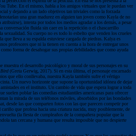
erfección el espíritu de la película. En ella se nos presenta a la
 You Tube. En el mismo, habla a los amigos virtuales que le puedan ver
cial y dejando a un lado objetivos tan triviales como la forzada
e denotarían una gran madurez en alguien tan joven como Kayla de no
a atribuirse), intenta por todos los medios agradar a los demás, a pesar
conversación fluida sin caer en la repetición o el chascarrillo
a sexualidad. Su cuerpo no es todo lo esbelto que venden los crueles
la que lleva a su espalda estuviese cargada de piedras. Kalya es
nos profesores que ni la tienen en cuenta a la hora de entregar unos
más como forma de desahogar sus propias debilidades que como ayuda
muestra el desarrollo psicológico y moral de sus personajes en su
Bird
(Greta Gerwig, 2017). Si en esta última, el personaje encarnado
bios que ello conllevaba, nuestra Kayla también sufre el vértigo
a cinta. Un nuevo horizonte que supone la oportunidad idónea de dejar
amistades en el instituto. Un cambio de vida que espera lograr a toda
ue suelen poblar las comedias estudiantiles americanas para ofrecer
ntan la mirada de sus teléfonos móviles, absorbidos por las bondades
hat, desde las que comparten fotos con las que parecen competir por
 cariño que profesa hacia una criatura nacida, muy posiblemente, de
 envuelta (la fiesta de cumpleaños de la compañera popular que la
éndola tan cercana y humana que resulta imposible que no despierte
al de lo que en un principio podría parecer. Y es que las angustias de