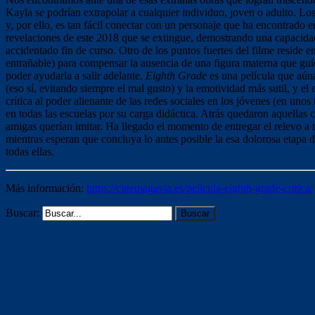
Kayla se podrían extrapolar a cualquier individuo, joven o adulto. Lo
y, por ello, es tan fácil conectar con un personaje que ha encontrado en
revelaciones de este 2018 que se extingue, demostrando una capacidad
accidentado fin de curso. Otro de los puntos fuertes del filme reside 
entrañable) para compensar la ausencia de una figura materna que guíe 
poder ayudarla a salir adelante.
Eighth Grade
es una película que aún
(eso sí, evitando siempre el mal gusto) y la emotividad más sutil, y el
crítica al poder alienante de las redes sociales en los jóvenes (en uno
en todas las escuelas por su carga didáctica. Atrás quedaron aquellas c
amigas querían imitar. Ha llegado el momento de entregar el relevo a
mientras esperan que concluya lo antes posible la esa dolorosa etapa d
todas ellas.
Más información:
https://cinemagavia.es/pelicula-eighth-grade-critica/
Buscar:
Voluntariado ámbito educativo
Mentoría socioeducativa