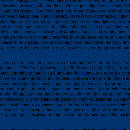
rector de largometrajes del cómico y YouTuber Bo Burnham, resume a la p
on bastante torpeza, graba uno de los vídeos que colgará en su canal de
auténtica esencia, sin preocuparse por no ser aceptado en el entorno so
 de la pareja más guapa. Unos consejos, desde luego, encomiables y qu
día a día. Todo lo contrario, la joven, tímida y callada (adjetivo que odi
consciente de que no es lo suficientemente interesante para mantener una 
 de los muchachos de su clase, que comienzan a descubrir tímidamente l
stro cubierto de acné y camina encorvando los hombros, como si la mochi
in hacer ruido y pasando desapercibida para el resto del alumnado y de u
ho, los vídeos de Kayla reciben muy pocas visitas, por lo que sirven 
en ese género tan en boga como es el denominado “Coming of age”, que 
 ejemplos en
The Edge of Seventeen
(Kelly Fremon Craig, 2016) o
Lady 
ante el inminente final de su último año de instituto, con todos los cam
ción de ese octavo grado en una escuela de Nueva York que da título a l
na joven más segura de sí misma que no tenga problemas en lograr nuevas 
un lado, esquiva todos los lugares comunes y personajes arquetípicos q
e modo, dibuja un panorama un tanto desolador, con jóvenes que no leva
 las redes sociales y manejando aplicaciones como el Instagram o Snapc
tra absolutamente compasivo con su imperfecta heroína. Es evidente el
tima en enseñarnos los episodios más embarazosos en los que Kayla se ve
oche), logra que el espectador empatice en todo momento con ella, haci
 sus planteamientos para convertirse en una historia mucho más univers