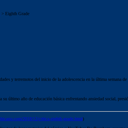
a
>
Eighth Grade
dades y terremotos del inicio de la adolescencia en la última semana de c
 su último año de educación básica enfrentando ansiedad social, presión
hicano.com/2018/12/critica-eighth-grade.html
)