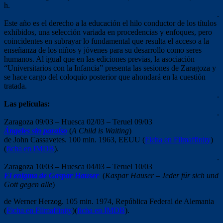
h.
.
Este año es el derecho a la educación el hilo conductor de los títulos
exhibidos, una selección variada en procedencias y enfoques, pero
coincidentes en subrayar lo fundamental que resulta el acceso a la
enseñanza de los niños y jóvenes para su desarrollo como seres
humanos. Al igual que en las ediciones previas, la asociación
“Universitarios con la Infancia” presenta las sesiones de Zaragoza y
se hace cargo del coloquio posterior que ahondará en la cuestión
tratada.
.
Las películas:
.
Zaragoza 09/03 – Huesca 02/03 – Teruel 09/03
Ángeles sin paraíso
(
A Child is Waiting
)
de John Cassavetes. 100 min. 1963, EEUU (
Ficha en Filmaffinity
)
(
ficha en IMDB
).
.
Zaragoza 10/03 – Huesca 04/03 – Teruel 10/03
El enigma de Gaspar Hauser
(
Kaspar Hauser – Jeder für sich und
Gott gegen alle
)
de Werner Herzog. 105 min. 1974, República Federal de Alemania
(
Ficha en Filmaffinity
)(
ficha en IMDB
).