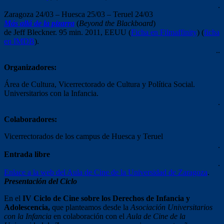
.
Zaragoza 24/03 – Huesca 25/03 – Teruel 24/03
Más allá de la pizarra
(
Beyond the Blackboard
)
de Jeff Bleckner. 95 min. 2011, EEUU (
Ficha en Filmaffinity
) (
ficha
en IMDB
).
..
Organizadores:
Área de Cultura, Vicerrectorado de Cultura y Política Social.
Universitarios con la Infancia.
.
Colaboradores:
Vicerrectorados de los campus de Huesca y Teruel
.
Entrada libre
.
Enlace a la web del Aula de Cine de la Universidad de Zaragoza
.
Presentación del Ciclo
En el
IV Ciclo de Cine sobre los Derechos de Infancia y
Adolescencia,
que planteamos desde la
Asociación
Universitarios
con la Infancia
en colaboración con el
Aula de Cine de la