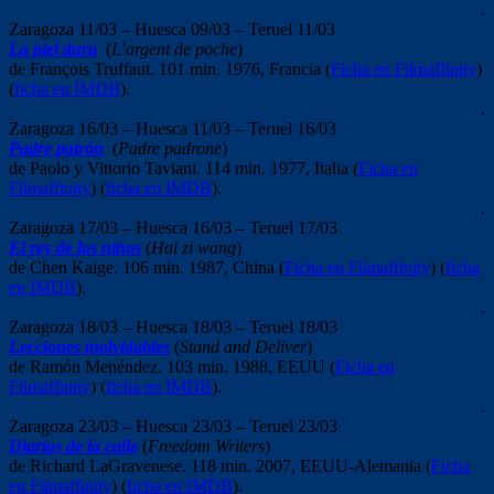
.
Zaragoza 11/03 – Huesca 09/03 – Teruel 11/03
La piel dura
(
L’argent de poche
)
de François Truffaut. 101 min. 1976, Francia (
Ficha en Filmaffinity
)
(
ficha en IMDB
).
.
Zaragoza 16/03 – Huesca 11/03 – Teruel 16/03
Padre patrón
(
Padre padrone
)
de Paolo y Vittorio Taviani. 114 min. 1977, Italia (
Ficha en
Filmaffinity
) (
ficha en IMDB
).
.
Zaragoza 17/03 – Huesca 16/03 – Teruel 17/03
El rey de los niños
(
Hai zi wang
)
de Chen Kaige. 106 min. 1987, China (
Ficha en Filmaffinity
) (
ficha
en IMDB
).
.
Zaragoza 18/03 – Huesca 18/03 – Teruel 18/03
Lecciones inolvidables
(
Stand and Deliver
)
de Ramón Menéndez. 103 min. 1988, EEUU (
Ficha en
Filmaffinity
) (
ficha en IMDB
).
.
Zaragoza 23/03 – Huesca 23/03 – Teruel 23/03
Diarios de la calle
(
Freedom Writers
)
de Richard LaGravenese. 118 min. 2007, EEUU-Alemania (
Ficha
en Filmaffinity
) (
ficha en IMDB
).