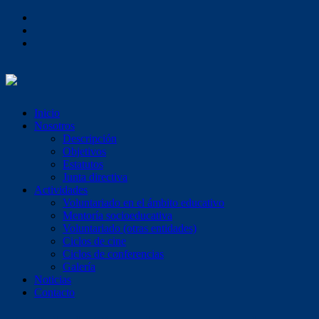
Inicio
Nosotros
Descripción
Objetivos
Estatutos
Junta directiva
Actividades
Voluntariado en el ámbito educativo
Mentoría socioeducativa
Voluntariado (otras entidades)
Ciclos de cine
Ciclos de conferencias
Galería
Noticias
Contacto