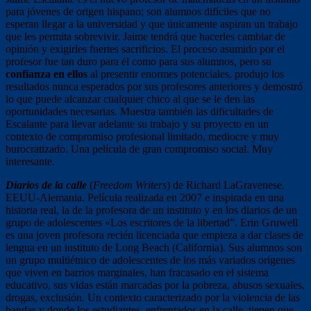
para jóvenes de origen hispano; son alumnos difíciles que no
esperan llegar a la universidad y que únicamente aspiran un trabajo
que les permita sobrevivir. Jaime tendrá que hacerles cambiar de
opinión y exigirles fuertes sacrificios. El proceso asumido por el
profesor fue tan duro para él como para sus alumnos, pero su
confianza en ellos
al presentir enormes potenciales, produjo los
resultados nunca esperados por sus profesores anteriores y demostró
lo que puede alcanzar cualquier chico al que se le den las
oportunidades necesarias. Muestra también las dificultades de
Escalante para llevar adelante su trabajo y su proyecto en un
contexto de compromiso profesional limitado, mediocre y muy
burocratizado. Una película de gran compromiso social. Muy
interesante.
Diarios de la calle
(
Freedom Writers
) de Richard LaGravenese.
EEUU-Alemania. Película realizada en 2007 e inspirada en una
historia real, la de la profesora de un instituto y en los diarios de un
grupo de adolescentes «Los escritores de la libertad”. Erin Gruwell
es una joven profesora recién licenciada que empieza a dar clases de
lengua en un instituto de Long Beach (California). Sus alumnos son
un grupo multiétnico de adolescentes de los más variados orígenes
que viven en barrios marginales, han fracasado en el sistema
educativo, sus vidas están marcadas por la pobreza, abusos sexuales,
drogas, exclusión. Un contexto caracterizado por la violencia de las
bandas y donde los estudiantes, enfrentados en la calle, tienen que