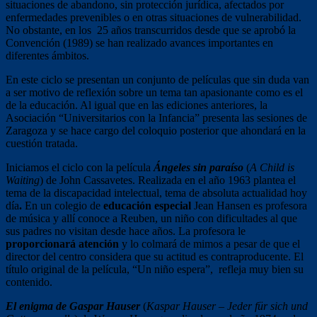
situaciones de abandono, sin protección jurídica, afectados por
enfermedades prevenibles o en otras situaciones de vulnerabilidad.
No obstante, en los 25 años transcurridos desde que se aprobó la
Convención (1989) se han realizado avances importantes en
diferentes ámbitos.
En este ciclo se presentan un conjunto de películas que sin duda van
a ser motivo de reflexión sobre un tema tan apasionante como es el
de la educación. Al igual que en las ediciones anteriores, la
Asociación “Universitarios con la Infancia” presenta las sesiones de
Zaragoza y se hace cargo del coloquio posterior que ahondará en la
cuestión tratada.
Iniciamos el ciclo con la película
Ángeles sin paraíso
(
A Child is
Waiting
) de John Cassavetes. Realizada en el año 1963 plantea el
tema de la discapacidad intelectual, tema de absoluta actualidad hoy
día
.
En un colegio de
educación especial
Jean Hansen es profesora
de música y allí conoce a Reuben, un niño con dificultades al que
sus padres no visitan desde hace años. La profesora le
proporcionará atención
y lo colmará de mimos a pesar de que el
director del centro considera que su actitud es contraproducente. El
título original de la película, “Un niño espera”, refleja muy bien su
contenido.
El enigma de Gaspar Hauser
(
Kaspar Hauser – Jeder für sich und