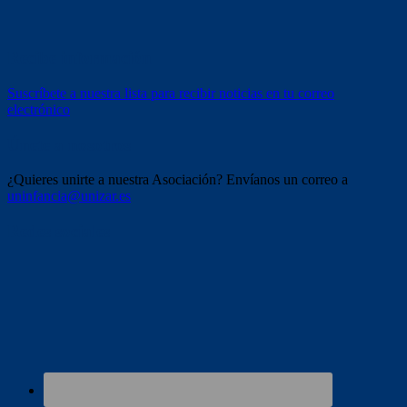
Recibe información
Suscríbete a nuestra lista para recibir noticias en tu correo
electrónico
Únete a nosotros
¿Quieres unirte a nuestra Asociación? Envíanos un correo a
uninfancia@unizar.es
Redes sociales