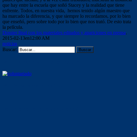
que hay entre la escuela que soñó Stacey y la realidad que tiene
enfrente. Todos, en nuestra vida, hemos tenido algún maestro que
ha marcado la diferencia, y que siempre lo recordamos, por lo bien
que enseñó, pero sobre todo por lo bien que nos trató. De esto trata
la película.
Dossier final con los materiales editados y apariciones en prensa
.
2015-02-13en12:00 AM
noticias
Buscar:
Voluntariado ámbito educativo
Mentoría socioeducativa
Voluntariado (otras entidades)
Tríptico (descargar)