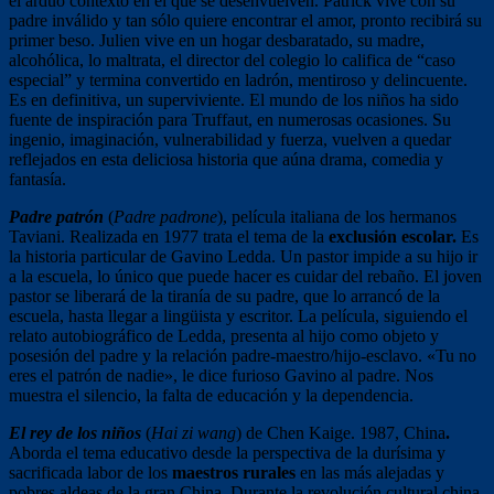
el arduo contexto en el que se desenvuelven. Patrick vive con su
padre inválido y tan sólo quiere encontrar el amor, pronto recibirá su
primer beso. Julien vive en un hogar desbaratado, su madre,
alcohólica, lo maltrata, el director del colegio lo califica de “caso
especial” y termina convertido en ladrón, mentiroso y delincuente.
Es en definitiva, un superviviente. El mundo de los niños ha sido
fuente de inspiración para Truffaut, en numerosas ocasiones. Su
ingenio, imaginación, vulnerabilidad y fuerza, vuelven a quedar
reflejados en esta deliciosa historia que aúna drama, comedia y
fantasía.
Padre patrón
(
Padre padrone
), película italiana de los hermanos
Taviani. Realizada en 1977 trata el tema de la
exclusión escolar.
Es
la historia particular de Gavino Ledda. Un pastor impide a su hijo ir
a la escuela, lo único que puede hacer es cuidar del rebaño. El joven
pastor se liberará de la tiranía de su padre, que lo arrancó de la
escuela, hasta llegar a lingüista y escritor. La película, siguiendo el
relato autobiográfico de Ledda, presenta al hijo como objeto y
posesión del padre y la relación padre-maestro/hijo-esclavo. «Tu no
eres el patrón de nadie», le dice furioso Gavino al padre. Nos
muestra el silencio, la falta de educación y la dependencia.
El rey de los niños
(
Hai zi wang
) de Chen Kaige. 1987, China
.
Aborda el tema educativo desde la perspectiva de la durísima y
sacrificada labor de los
maestros rurales
en las más alejadas y
pobres aldeas de la gran China. Durante la revolución cultural china