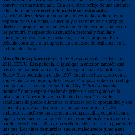
convivir en una misma aula. Erin es el claro reflejo de una auténtica
educadora que
cree en el potencial de sus estudiantes
,
escuchándoles y descubriendo que a través de la escritura podrán
expresar todas sus vidas. La lectura y la escritura de sus propios
diarios les proporcionará puentes de unión de los unos con los otros,
les permitirá ir superando su situación personal y familiar y
conseguir, con su tesón y constancia, lo que se propone. Esta
película constituye una impresionante muestra de resiliencia en el
ámbito educativo.
Más allá de la pizarra
(
Beyond the Blackboard
) de Jeff Bleckner.
2011, EEUU. Esta película, al igual que la anterior, también está
basada en una historia real. Narra la experiencia de la profesora
Stacey Bess ocurrida en el año 1987, cuando se hizo cargo con el
año escolar ya empezado, de la “escuela” improvisada en un refugio
para personas sin techo en Salt Lake City.
“Una escuela sin
nombre”
donde espera enseñar de primero a sexto grado en la
misma aula. A pesar de ver la dificultad de enseñar a varios
estudiantes de grados diferentes, se interesa por la oportunidad y con
seriedad y profesionalismo se prepara para su primer día. Sin
embargo, su sueño se transformará en una pesadilla cuando llega al
lugar y se encuentra con que el “aula” es un almacén sucio, con un
par de libros hechos añicos, un escritorio, sillas rotas y la guarida de
una rata. Los niños desnutridos, sucios, maleducados junto a sus
padres que luchan, y a la vez están frustrados, muestran la distancia