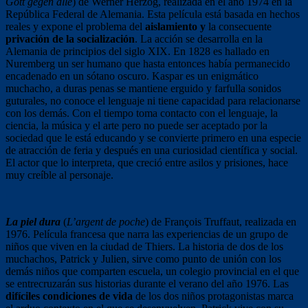
Gott gegen alle
) de Werner Herzog, realizada en el año 1974 en la
República Federal de Alemania. Esta película está basada en hechos
reales y expone el problema del
aislamiento y
la consecuente
privación de la socialización
. La acción se desarrolla en la
Alemania de principios del siglo XIX. En 1828 es hallado en
Nuremberg un ser humano que hasta entonces había permanecido
encadenado en un sótano oscuro. Kaspar es un enigmático
muchacho, a duras penas se mantiene erguido y farfulla sonidos
guturales, no conoce el lenguaje ni tiene capacidad para relacionarse
con los demás. Con el tiempo toma contacto con el lenguaje, la
ciencia, la música y el arte pero no puede ser aceptado por la
sociedad que le está educando y se convierte primero en una especie
de atracción de feria y después en una curiosidad científica y social.
El actor que lo interpreta, que creció entre asilos y prisiones, hace
muy creíble al personaje.
La piel dura
(
L’argent de poche
) de François Truffaut, realizada en
1976. Película francesa que narra las experiencias de un grupo de
niños que viven en la ciudad de Thiers. La historia de dos de los
muchachos, Patrick y Julien, sirve como punto de unión con los
demás niños que comparten escuela, un colegio provincial en el que
se entrecruzarán sus historias durante el verano del año 1976. Las
difíciles condiciones de vida
de los dos niños protagonistas marca