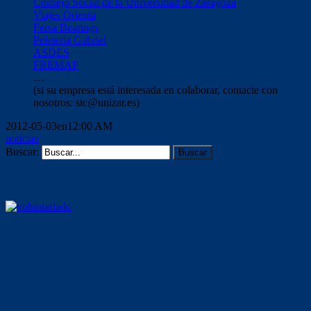
Consejo Social de la Universidad de Zaragoza
Viajes Orienta
Fersa Bearings
Peletería Gabriel
ASDES
FREMAP
…
(si su empresa está interesada en colaborar, contacte con
nosotros: stc@unizar.es)
2012-05-03en12:00 AM
noticias
Buscar:
Voluntariado ámbito educativo
Mentoría socioeducativa
Voluntariado (otras entidades)