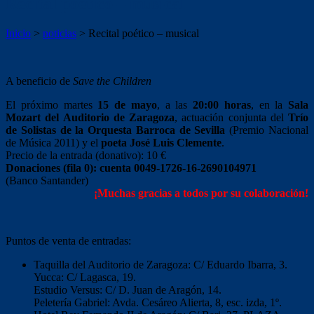
Recital poético – musical
Inicio
>
noticias
>
Recital poético – musical
A beneficio de
Save the Children
El próximo martes
15 de mayo
, a las
20:00 horas
, en la
Sala
Mozart del Auditorio de Zaragoza
, actuación conjunta del
Trío
de Solistas de la Orquesta Barroca de Sevilla
(Premio Nacional
de Música 2011) y el
poeta José Luis Clemente
.
Precio de la entrada (donativo): 10 €
Donaciones (fila 0): cuenta 0049-1726-16-2690104971
(Banco Santander)
¡Muchas gracias a todos por su colaboración!
Puntos de venta de entradas:
Taquilla del Auditorio de Zaragoza: C/ Eduardo Ibarra, 3.
Yucca: C/ Lagasca, 19.
Estudio Versus: C/ D. Juan de Aragón, 14.
Peletería Gabriel: Avda. Cesáreo Alierta, 8, esc. izda, 1º.