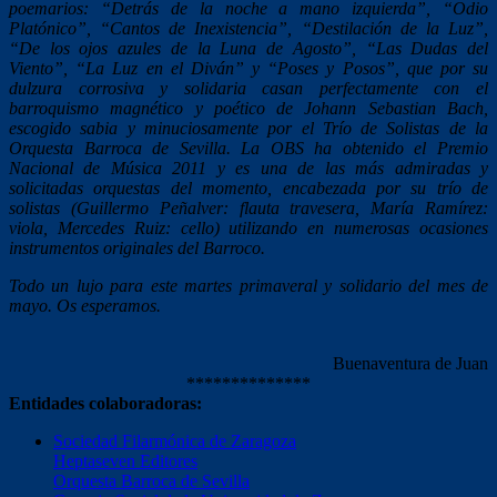
poemarios: “Detrás de la noche a mano izquierda”, “Odio
Platónico”, “Cantos de Inexistencia”, “Destilación de la Luz”,
“De los ojos azules de la Luna de Agosto”, “Las Dudas del
Viento”, “La Luz en el Diván” y “Poses y Posos”, que por su
dulzura corrosiva y solidaria casan perfectamente con el
barroquismo magnético y poético de Johann Sebastian Bach,
escogido sabia y minuciosamente por el Trío de Solistas de la
Orquesta Barroca de Sevilla. La OBS ha obtenido el Premio
Nacional de Música 2011 y es una de las más admiradas y
solicitadas orquestas del momento, encabezada por su trío de
solistas (Guillermo Peñalver: flauta travesera, María Ramírez:
viola, Mercedes Ruiz: cello) utilizando en numerosas ocasiones
instrumentos originales del Barroco.
Todo un lujo para este martes primaveral y solidario del mes de
mayo. Os esperamos.
Buenaventura de Juan
**************
Entidades colaboradoras:
Sociedad Filarmónica de Zaragoza
Heptaseven Editores
Orquesta Barroca de Sevilla