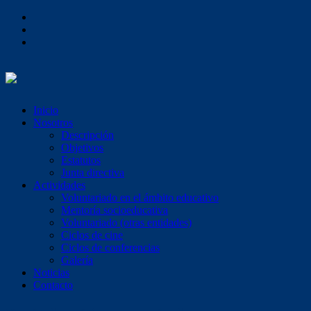
Inicio
Nosotros
Descripción
Objetivos
Estatutos
Junta directiva
Actividades
Voluntariado en el ámbito educativo
Mentoría socioeducativa
Voluntariado (otras entidades)
Ciclos de cine
Ciclos de conferencias
Galería
Noticias
Contacto