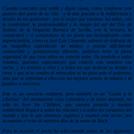
Cuando coinciden una noble y digna causa, como colaborar con
quienes dan parte de su vida −y la dan gracias a la indiferencia y
desdén de los gobiernos− por lo mejor que tenemos: los niños, con
la creatividad, la profesionalidad y la magia del sur del Trío de
Solistas de la Orquesta Barroca de Sevilla, con la ternura, la
causticidad y el compromiso de un poeta tan inclasificable como
imprescindible, como es José Luis Clemente, además de disfrutar de
un magnífico espectáculo de música y poesía difícilmente
comparable y genuinamente diferente, podemos tener la plena
seguridad de que esos niños no estarán solos. Os tendrán a todos
vosotros, queridos espectadores que estaréis con nosotros esa
noche, y les tendrán a ellos y a todos los que dedican su tiempo a
crear y que ni se venden ni retroceden ni un paso ante el poderoso,
sino que se enfrentan a ellos con las mejores armas: la música y la
palabra o viceversa.
Este es un concierto solidario, pero también es un “Canto a la
Libertad” del eternamente viejo Labordeta y de todos depende, no
sólo de Save the Children, que nuestra protesta y nuestra
solidaridad lleguen a todos los rincones y a todos los corazones del
mundo y que lo que sintamos, oigamos y veamos esta noche, nos
acompañe el resto de nuestros días de la mano de Bach.
Para la ocasión el poeta ha seleccionado textos de los siguientes