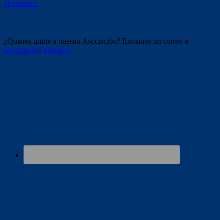
electrónico
Únete a nosotros
¿Quieres unirte a nuestra Asociación? Envíanos un correo a
uninfancia@unizar.es
Redes sociales