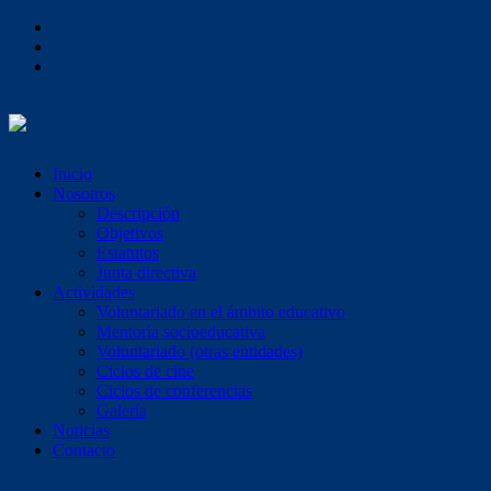
Inicio
Nosotros
Descripción
Objetivos
Estatutos
Junta directiva
Actividades
Voluntariado en el ámbito educativo
Mentoría socioeducativa
Voluntariado (otras entidades)
Ciclos de cine
Ciclos de conferencias
Galería
Noticias
Contacto