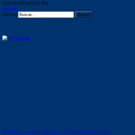
2025-03-07en12:42 PM
noticias
Buscar:
Voluntariado ámbito educativo
Mentoría socioeducativa
Voluntariado (otras entidades)
Tríptico (descargar)
Recibe información
Suscríbete a nuestra lista para recibir noticias en tu correo