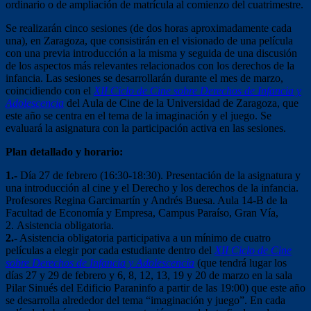
ordinario o de ampliación de matrícula al comienzo del cuatrimestre.
Se realizarán cinco sesiones (de dos horas aproximadamente cada
una), en Zaragoza, que consistirán en el visionado de una película
con una previa introducción a la misma y seguida de una discusión
de los aspectos más relevantes relacionados con los derechos de la
infancia. Las sesiones se desarrollarán durante el mes de marzo,
coincidiendo con el
XII Ciclo de Cine sobre Derechos de Infancia y
Adolescencia
del Aula de Cine de la Universidad de Zaragoza, que
este año se centra en el tema de la imaginación y el juego. Se
evaluará la asignatura con la participación activa en las sesiones.
Plan detallado y horario:
1.-
Día 27 de febrero (16:30-18:30). Presentación de la asignatura y
una introducción al cine y el Derecho y los derechos de la infancia.
Profesores Regina Garcimartín y Andrés Buesa. Aula 14-B de la
Facultad de Economía y Empresa, Campus Paraíso, Gran Vía,
2. Asistencia obligatoria.
2.-
Asistencia obligatoria participativa a un mínimo de cuatro
películas a elegir por cada estudiante dentro del
XII Ciclo de Cine
sobre Derechos de Infancia y Adolescencia
(que tendrá lugar los
días 27 y 29 de febrero y 6, 8, 12, 13, 19 y 20 de marzo en la sala
Pilar Sinués del Edificio Paraninfo a partir de las 19:00) que este año
se desarrolla alrededor del tema “imaginación y juego”. En cada