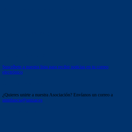
Voluntariado (otras entidades)
Tríptico (descargar)
Recibe información
Suscríbete a nuestra lista para recibir noticias en tu correo
electrónico
Únete a nosotros
¿Quieres unirte a nuestra Asociación? Envíanos un correo a
uninfancia@unizar.es
Redes sociales