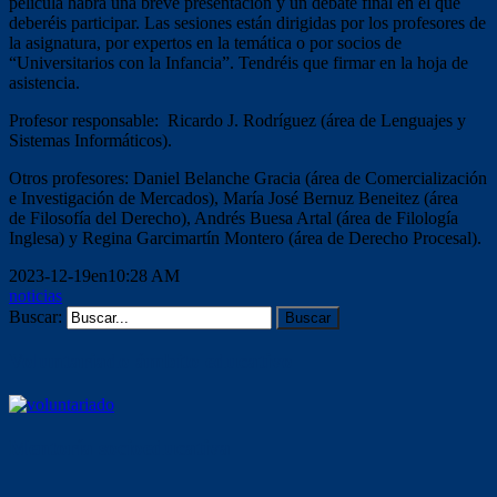
película habrá una breve presentación y un debate final en el que
deberéis participar. Las sesiones están dirigidas por los profesores de
la asignatura, por expertos en la temática o por socios de
“Universitarios con la Infancia”. Tendréis que firmar en la hoja de
asistencia.
Profesor responsable: Ricardo J. Rodríguez (área de Lenguajes y
Sistemas Informáticos).
Otros profesores: Daniel Belanche Gracia (área de Comercialización
e Investigación de Mercados), María José Bernuz Beneitez (área
de Filosofía del Derecho), Andrés Buesa Artal (área de Filología
Inglesa) y Regina Garcimartín Montero (área de Derecho Procesal).
2023-12-19en10:28 AM
noticias
Buscar:
Voluntariado ámbito educativo
Mentoría socioeducativa