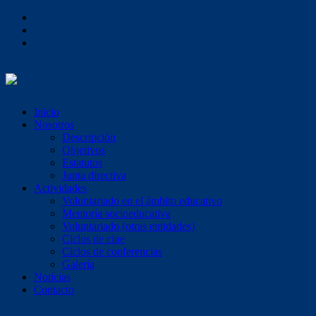
Inicio
Nosotros
Descripción
Objetivos
Estatutos
Junta directiva
Actividades
Voluntariado en el ámbito educativo
Mentoría socioeducativa
Voluntariado (otras entidades)
Ciclos de cine
Ciclos de conferencias
Galería
Noticias
Contacto