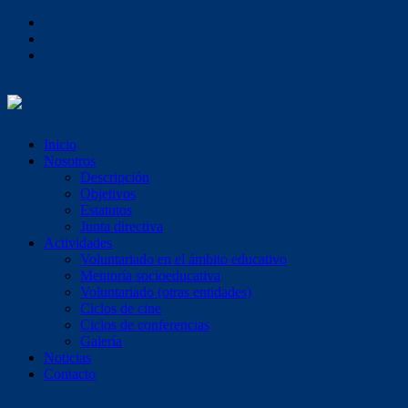
Inicio
Nosotros
Descripción
Objetivos
Estatutos
Junta directiva
Actividades
Voluntariado en el ámbito educativo
Mentoría socioeducativa
Voluntariado (otras entidades)
Ciclos de cine
Ciclos de conferencias
Galería
Noticias
Contacto