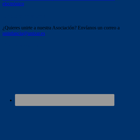
electrónico
Únete a nosotros
¿Quieres unirte a nuestra Asociación? Envíanos un correo a
uninfancia@unizar.es
Redes sociales