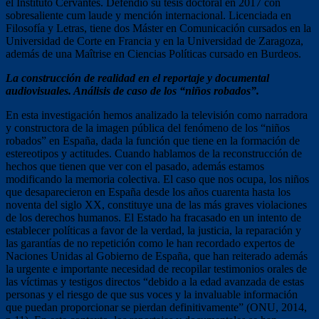
el Instituto Cervantes. Defendió su tesis doctoral en 2017 con
sobresaliente cum laude y mención internacional. Licenciada en
Filosofía y Letras, tiene dos Máster en Comunicación cursados en la
Universidad de Corte en Francia y en la Universidad de Zaragoza,
además de una Maîtrise en Ciencias Políticas cursado en Burdeos.
La construcción de realidad en el reportaje y documental
audiovisuales. Análisis de caso de los “niños robados”.
En esta investigación hemos analizado la televisión como narradora
y constructora de la imagen pública del fenómeno de los “niños
robados” en España, dada la función que tiene en la formación de
estereotipos y actitudes. Cuando hablamos de la reconstrucción de
hechos que tienen que ver con el pasado, además estamos
modificando la memoria colectiva. El caso que nos ocupa, los niños
que desaparecieron en España desde los años cuarenta hasta los
noventa del siglo XX, constituye una de las más graves violaciones
de los derechos humanos. El Estado ha fracasado en un intento de
establecer políticas a favor de la verdad, la justicia, la reparación y
las garantías de no repetición como le han recordado expertos de
Naciones Unidas al Gobierno de España, que han reiterado además
la urgente e importante necesidad de recopilar testimonios orales de
las víctimas y testigos directos “debido a la edad avanzada de estas
personas y el riesgo de que sus voces y la invaluable información
que puedan proporcionar se pierdan definitivamente” (ONU, 2014,