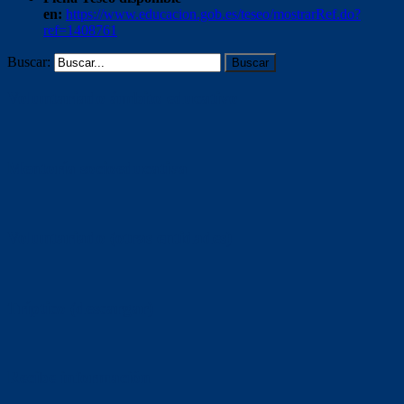
en:
https://www.educacion.gob.es/teseo/mostrarRef.do?
ref=1408761
Buscar:
Voluntariado ámbito educativo
Mentoría socioeducativa
Voluntariado (otras entidades)
Tríptico (descargar)
Recibe información