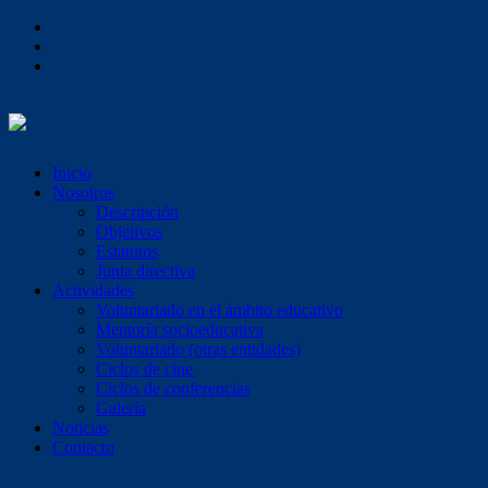
Inicio
Nosotros
Descripción
Objetivos
Estatutos
Junta directiva
Actividades
Voluntariado en el ámbito educativo
Mentoría socioeducativa
Voluntariado (otras entidades)
Ciclos de cine
Ciclos de conferencias
Galería
Noticias
Contacto