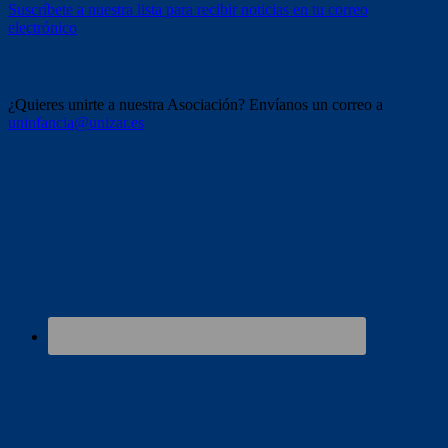
Suscríbete a nuestra lista para recibir noticias en tu correo
electrónico
Únete a nosotros
¿Quieres unirte a nuestra Asociación? Envíanos un correo a
uninfancia@unizar.es
Redes sociales