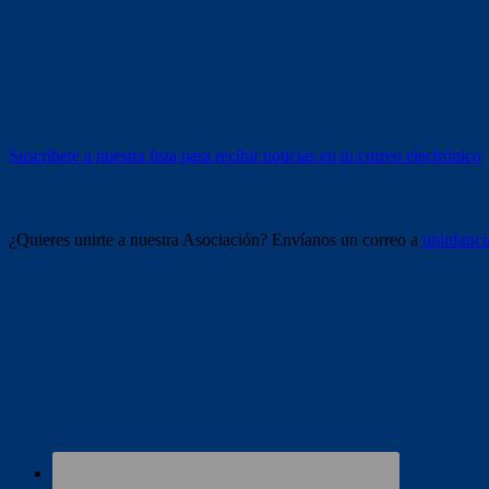
Tríptico (descargar)
Recibe información
Suscríbete a nuestra lista para recibir noticias en tu correo electrónico
Únete a nosotros
¿Quieres unirte a nuestra Asociación? Envíanos un correo a
uninfanc
Redes sociales