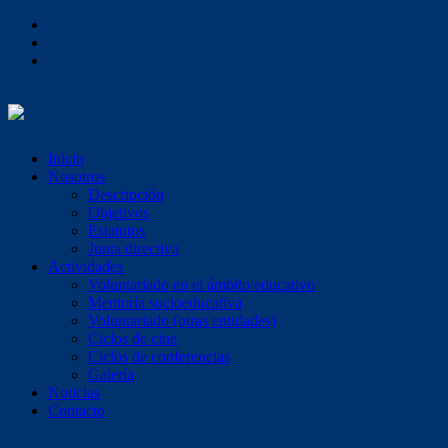
Inicio
Nosotros
Descripción
Objetivos
Estatutos
Junta directiva
Actividades
Voluntariado en el ámbito educativo
Mentoría socioeducativa
Voluntariado (otras entidades)
Ciclos de cine
Ciclos de conferencias
Galería
Noticias
Contacto