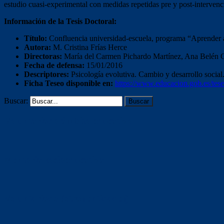
estudio cuasi-experimental con medidas repetidas pre y post-intervenc
Información de la Tesis Doctoral:
Título:
Confluencia universidad-escuela, programa “Aprender a c
Autora:
M. Cristina Frías Herce
Directoras:
María del Carmen Pichardo Martínez, Ana Belén 
Fecha de defensa:
15/01/2016
Descriptores:
Psicología evolutiva. Cambio y desarrollo social
Ficha Teseo disponible en:
https://www.educacion.gob.es/te
Buscar:
Voluntariado ámbito educativo
Mentoría socioeducativa
Voluntariado (otras entidades)