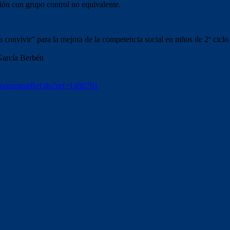
ión con grupo control no equivalente.
onvivir” para la mejora de la competencia social en niños de 2º ciclo 
García Berbén
.
seo/mostrarRef.do?ref=1408761