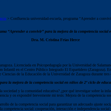
 “Aprender a convivir” para la mejora de la
ncia
>
Confluencia universidad-escuela, programa “Aprender a convivir”
ma “Aprender a convivir” para la mejora de la competencia social en
Dra. M. Cristina Frías Herce
Zaragoza. Licenciada en Psicopedagogía por la Universidad de Salamanc
Infantil en el Centro Público Integrado El Espartidero (Zaragoza). En
 Ciencias de la Educación de la Universidad de Zaragoza durante tres
ra la mejora de la competencia social en niños de 2º ciclo de educac
 la sociedad y la comunidad educativa? ¿por qué investigar sobre la inf
riencia y os expondré brevemente mi tesis: Mejora de la competencia soc
arrollo de la competencia social para garantizar un adecuado ajuste socia
a competencia social: cooperación, interacción e independencia social e