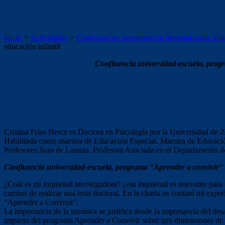
Confluencia universidad-escuela, programa
de educación infantil
Inicio
>
Actividades
>
Conferencias: investigación doctoral sobre infa
educación infantil
Confluencia universidad-escuela, progra
Cristina Frías Herce es Doctora en Psicología por la Universidad de 
Habilitada como maestra de Educación Especial. Maestra de Educación 
Profesores Juan de Lanuza. Profesora Asociada en el Departamento de
Confluencia universidad-escuela, programa “Aprender a convivir” pa
¿Cuál es mi inquietud investigadora? ¿esa inquietud es relevante para
camino de realizar una tesis doctoral. En la charla os contaré mi expe
“Aprender a Convivir”.
La importancia de la temática se justifica desde la importancia del des
impacto del programa Aprender a Convivir sobre tres dimensiones de l