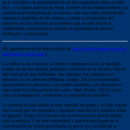
en la sencillez y la profundidad de un día compartido entre un niño,
Roc , y la figura paternal de Sergi. A través de un diálogo íntimo y la
construcción meticulosa de un cuento, con una visión panteísta del
entorno y simbólica de los objetos, y desde la perspectiva del
pequeño, se nos presenta una narrativa que va más allá de la
cotidianidad, explorando la relación de paternidad de manera
profunda y conmovedora.
(El siguiente texto ha sido extraído de
https://cinedivergente.com/un-
dia-perfecto-para-volar/
)
Los niños y, en concreto, su mente e imaginación son la temática
común de las dos últimas películas a concurso de la Sección Oficial
del Festival de San Sebastián. Sin embargo, los enfoques son
opuestos: si
Les démons
(Philippe Lesage, 2015) nos presentaba
precisamente los demonios, los miedos infantiles,
Un día perfecto
para volar
(
Un dia perfecte per volar
, Marc Recha, 2015) es una
oda a la imaginación, creatividad y curiosidad de los niños.
La premisa de esta última es muy sencilla: un padre y un hijo vuelan
una cometa por las montañas e inventan entre los dos historias sobre
un gigante. Sergi y Roc llenan con su conversación prácticamente
toda la película. Con total naturalidad y autenticidad (parte de la
conversación no estaba guionizada, lo que le da a la película la