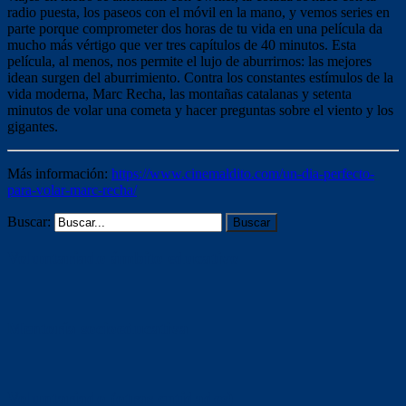
radio puesta, los paseos con el móvil en la mano, y vemos series en
parte porque comprometer dos horas de tu vida en una película da
mucho más vértigo que ver tres capítulos de 40 minutos. Esta
película, al menos, nos permite el lujo de aburrirnos: las mejores
idean surgen del aburrimiento. Contra los constantes estímulos de la
vida moderna, Marc Recha, las montañas catalanas y setenta
minutos de volar una cometa y hacer preguntas sobre el viento y los
gigantes.
Más información:
https://www.cinemaldito.com/un-dia-perfecto-
para-volar-marc-recha/
Buscar:
Voluntariado ámbito educativo
Mentoría socioeducativa
Voluntariado (otras entidades)