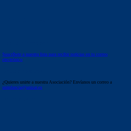
Tríptico (descargar)
Recibe información
Suscríbete a nuestra lista para recibir noticias en tu correo
electrónico
Únete a nosotros
¿Quieres unirte a nuestra Asociación? Envíanos un correo a
uninfancia@unizar.es
Redes sociales