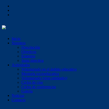
Inicio
Nosotros
Descripción
Objetivos
Estatutos
Junta directiva
Actividades
Voluntariado en el ámbito educativo
Mentoría socioeducativa
Voluntariado (otras entidades)
Ciclos de cine
Ciclos de conferencias
Galería
Noticias
Contacto