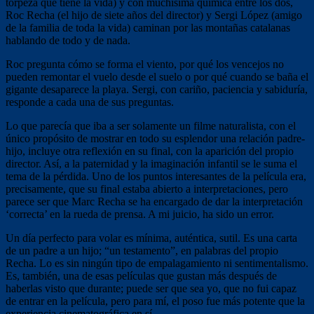
torpeza que tiene la vida) y con muchísima química entre los dos,
Roc Recha (el hijo de siete años del director) y Sergi López (amigo
de la familia de toda la vida) caminan por las montañas catalanas
hablando de todo y de nada.
Roc pregunta cómo se forma el viento, por qué los vencejos no
pueden remontar el vuelo desde el suelo o por qué cuando se baña el
gigante desaparece la playa. Sergi, con cariño, paciencia y sabiduría,
responde a cada una de sus preguntas.
Lo que parecía que iba a ser solamente un filme naturalista, con el
único propósito de mostrar en todo su esplendor una relación padre-
hijo, incluye otra reflexión en su final, con la aparición del propio
director. Así, a la paternidad y la imaginación infantil se le suma el
tema de la pérdida. Uno de los puntos interesantes de la película era,
precisamente, que su final estaba abierto a interpretaciones, pero
parece ser que Marc Recha se ha encargado de dar la interpretación
‘correcta’ en la rueda de prensa. A mi juicio, ha sido un error.
Un día perfecto para volar es mínima, auténtica, sutil. Es una carta
de un padre a un hijo; “un testamento”, en palabras del propio
Recha. Lo es sin ningún tipo de empalagamiento ni sentimentalismo.
Es, también, una de esas películas que gustan más después de
haberlas visto que durante; puede ser que sea yo, que no fui capaz
de entrar en la película, pero para mí, el poso fue más potente que la
experiencia cinematográfica en sí.