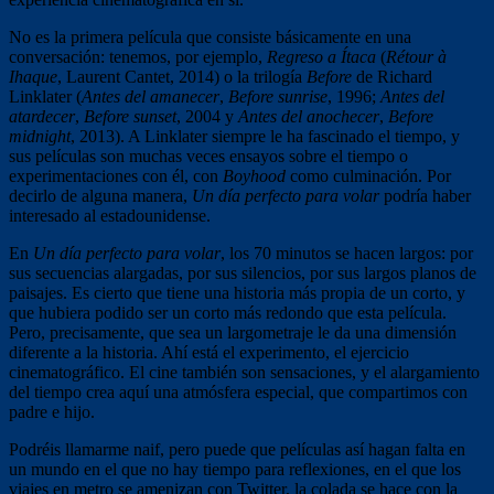
No es la primera película que consiste básicamente en una
conversación: tenemos, por ejemplo,
Regreso a Ítaca
(
Rétour à
Ihaque
, Laurent Cantet, 2014) o la trilogía
Before
de Richard
Linklater (
Antes del amanecer
,
Before sunrise
, 1996;
Antes del
atardecer
,
Before sunset
, 2004 y
Antes del anochecer
,
Before
midnight
, 2013). A Linklater siempre le ha fascinado el tiempo, y
sus películas son muchas veces ensayos sobre el tiempo o
experimentaciones con él, con
Boyhood
como culminación. Por
decirlo de alguna manera,
Un día perfecto para volar
podría haber
interesado al estadounidense.
En
Un día perfecto para volar
, los 70 minutos se hacen largos: por
sus secuencias alargadas, por sus silencios, por sus largos planos de
paisajes. Es cierto que tiene una historia más propia de un corto, y
que hubiera podido ser un corto más redondo que esta película.
Pero, precisamente, que sea un largometraje le da una dimensión
diferente a la historia. Ahí está el experimento, el ejercicio
cinematográfico. El cine también son sensaciones, y el alargamiento
del tiempo crea aquí una atmósfera especial, que compartimos con
padre e hijo.
Podréis llamarme naif, pero puede que películas así hagan falta en
un mundo en el que no hay tiempo para reflexiones, en el que los
viajes en metro se amenizan con Twitter, la colada se hace con la