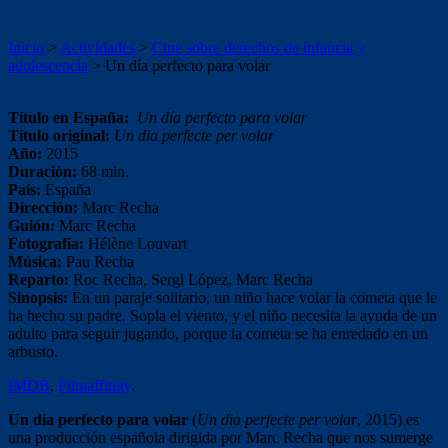
Un día perfecto para volar
Inicio
>
Actividades
>
Cine sobre derechos de infancia y
adolescencia
>
Un día perfecto para volar
Título en España:
Un día perfecto para volar
Título original:
Un dia perfecte per volar
Año:
2015
Duración:
68 min.
País:
España
Dirección:
Marc Recha
Guión:
Marc Recha
Fotografía:
Hélène Louvart
Música:
Pau Recha
Reparto:
Roc Recha, Sergi López, Marc Recha
Sinopsis:
En un paraje solitario, un niño hace volar la cometa que le
ha hecho su padre. Sopla el viento, y el niño necesita la ayuda de un
adulto para seguir jugando, porque la cometa se ha enredado en un
arbusto.
IMDB
.
Filmaffinity
.
Un día perfecto para volar
(
Un dia perfecte per volar
, 2015) es
una producción española dirigida por Marc Recha que nos sumerge