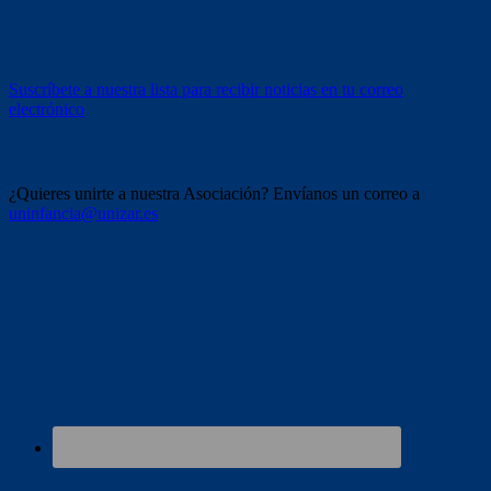
Recibe información
Suscríbete a nuestra lista para recibir noticias en tu correo
electrónico
Únete a nosotros
¿Quieres unirte a nuestra Asociación? Envíanos un correo a
uninfancia@unizar.es
Redes sociales