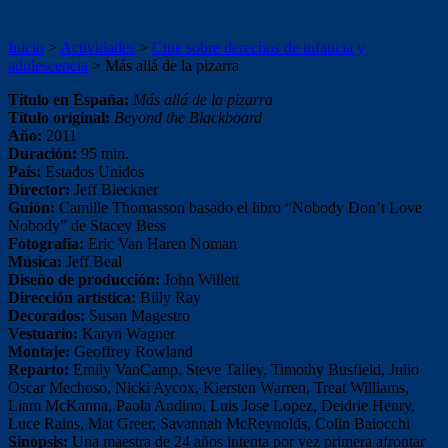
Más allá de la pizarra
Inicio
>
Actividades
>
Cine sobre derechos de infancia y
adolescencia
>
Más allá de la pizarra
Título en España:
Más allá de la pizarra
Título original:
Beyond the Blackboard
Año:
2011
Duración:
95 min.
País:
Estados Unidos
Director:
Jeff Bleckner
Guión:
Camille Thomasson basado el libro “Nobody Don’t Love
Nobody” de Stacey Bess
Fotografía:
Eric Van Haren Noman
Música:
Jeff Beal
Diseño de producción:
John Willett
Dirección artística:
Billy Ray
Decorados:
Susan Magestro
Vestuario:
Karyn Wagner
Montaje:
Geoffrey Rowland
Reparto:
Emily VanCamp, Steve Talley, Timothy Busfield, Julio
Oscar Mechoso, Nicki Aycox, Kiersten Warren, Treat Williams,
Liam McKanna, Paola Andino, Luis Jose Lopez, Deidrie Henry,
Luce Rains, Mat Greer, Savannah McReynolds, Colin Baiocchi
Sinopsis:
Una maestra de 24 años intenta por vez primera afrontar