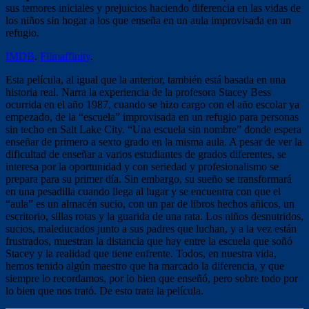
sus temores iniciales y prejuicios haciendo diferencia en las vidas de
los niños sin hogar a los que enseña en un aula improvisada en un
refugio.
IMDB
.
Filmaffinity
.
Esta película, al igual que la anterior, también está basada en una
historia real. Narra la experiencia de la profesora Stacey Bess
ocurrida en el año 1987, cuando se hizo cargo con el año escolar ya
empezado, de la “escuela” improvisada en un refugio para personas
sin techo en Salt Lake City. “Una escuela sin nombre” donde espera
enseñar de primero a sexto grado en la misma aula. A pesar de ver la
dificultad de enseñar a varios estudiantes de grados diferentes, se
interesa por la oportunidad y con seriedad y profesionalismo se
prepara para su primer día. Sin embargo, su sueño se transformará
en una pesadilla cuando llega al lugar y se encuentra con que el
“aula” es un almacén sucio, con un par de libros hechos añicos, un
escritorio, sillas rotas y la guarida de una rata. Los niños desnutridos,
sucios, maleducados junto a sus padres que luchan, y a la vez están
frustrados, muestran la distancia que hay entre la escuela que soñó
Stacey y la realidad que tiene enfrente. Todos, en nuestra vida,
hemos tenido algún maestro que ha marcado la diferencia, y que
siempre lo recordamos, por lo bien que enseñó, pero sobre todo por
lo bien que nos trató. De esto trata la película.