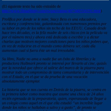
(El siguiente texto ha sido extraído de
http://www.filmaffinity.com/es/user/rating/407348/516191.html
)
Prolífica por donde se le mire, Stacy Bess es una educadora,
escritora y conferencista, galardonada con numerosos premios por
su labor en pro de los niños sin techo de los EEUU. Casada desde
hace tres décadas, es la feliz madre de seis chicos (en la película va
por el número tres) y ahora está dedicada a escribir y a dictar
charlas que motiven mejores condiciones para los niños pobres que,
en vez de reducirse en el mundo como debiera ser, cada día
aumentan cual si fuera éste un mal irresoluble.
Su libro, Nadie no ama a nadie fue un éxito de librerías y la
productora Hallmark pronto se interesó por llevarlo al cine, quizás
por la novedad que ofrece al salirse del marco de la pizarra para
mostrar todo un compromiso de tarea comunitaria y de intervención
con el Estado, en el que se da prueba de una vocación
absolutamente ejemplar.
La historia que se nos cuenta en Detrás de la pizarra, se centra en
la primera labor como maestra que asume una chica de 24 años
recién egresada de la preparatoria, quien, esperanzada de llegar a
un colegio como aquel en el que ella estudió “un increíble lugar
donde los niños se hallaban a salvo y a gusto”, de pronto se