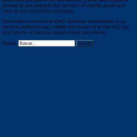
plenitud de una profesión que, ejercida con espíritu, puede lucir
como la más maravillosa del mundo.
Encantadora presencia de Emily VanCamp representando a esa
suerte de profesoras que, resultan tan escasas en la vida real, que
toca hacerles a cada una cuando menos una película.
Buscar:
Voluntariado ámbito educativo
Mentoría socioeducativa
Voluntariado (otras entidades)
Tríptico (descargar)