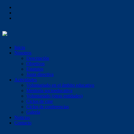
Inicio
Nosotros
Descripción
Objetivos
Estatutos
Junta directiva
Actividades
Voluntariado en el ámbito educativo
Mentoría socioeducativa
Voluntariado (otras entidades)
Ciclos de cine
Ciclos de conferencias
Galería
Noticias
Contacto