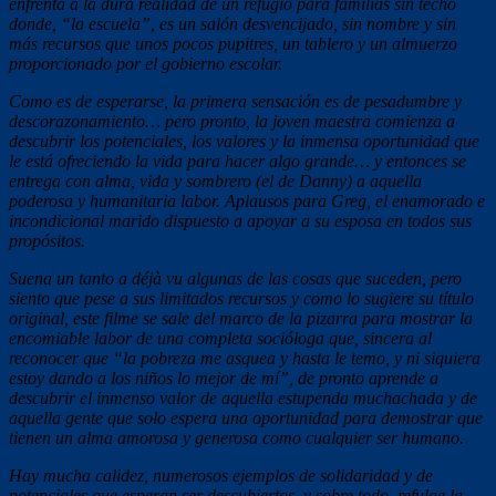
enfrenta a la dura realidad de un refugio para familias sin techo
donde, “la escuela”, es un salón desvencijado, sin nombre y sin
más recursos que unos pocos pupitres, un tablero y un almuerzo
proporcionado por el gobierno escolar.
Como es de esperarse, la primera sensación es de pesadumbre y
descorazonamiento… pero pronto, la joven maestra comienza a
descubrir los potenciales, los valores y la inmensa oportunidad que
le está ofreciendo la vida para hacer algo grande… y entonces se
entrega con alma, vida y sombrero (el de Danny) a aquella
poderosa y humanitaria labor. Aplausos para Greg, el enamorado e
incondicional marido dispuesto a apoyar a su esposa en todos sus
propósitos.
Suena un tanto a déjà vu algunas de las cosas que suceden, pero
siento que pese a sus limitados recursos y como lo sugiere su título
original, este filme se sale del marco de la pizarra para mostrar la
encomiable labor de una completa socióloga que, sincera al
reconocer que “la pobreza me asquea y hasta le temo, y ni siquiera
estoy dando a los niños lo mejor de mí”, de pronto aprende a
descubrir el inmenso valor de aquella estupenda muchachada y de
aquella gente que solo espera una oportunidad para demostrar que
tienen un alma amorosa y generosa como cualquier ser humano.
Hay mucha calidez, numerosos ejemplos de solidaridad y de
potenciales que esperan ser descubiertos, y sobre todo, refulge la