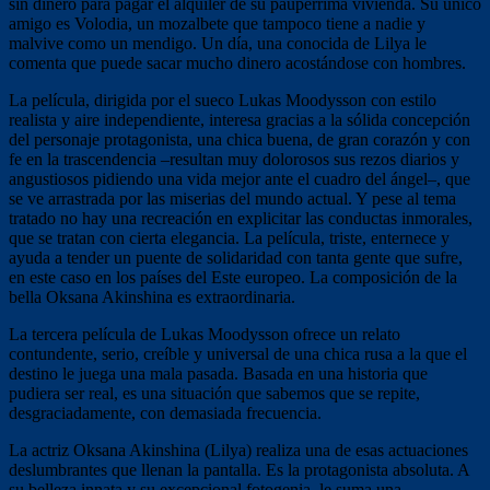
sin dinero para pagar el alquiler de su paupérrima vivienda. Su único
amigo es Volodia, un mozalbete que tampoco tiene a nadie y
malvive como un mendigo. Un día, una conocida de Lilya le
comenta que puede sacar mucho dinero acostándose con hombres.
La película, dirigida por el sueco Lukas Moodysson con estilo
realista y aire independiente, interesa gracias a la sólida concepción
del personaje protagonista, una chica buena, de gran corazón y con
fe en la trascendencia –resultan muy dolorosos sus rezos diarios y
angustiosos pidiendo una vida mejor ante el cuadro del ángel–, que
se ve arrastrada por las miserias del mundo actual. Y pese al tema
tratado no hay una recreación en explicitar las conductas inmorales,
que se tratan con cierta elegancia. La película, triste, enternece y
ayuda a tender un puente de solidaridad con tanta gente que sufre,
en este caso en los países del Este europeo. La composición de la
bella Oksana Akinshina es extraordinaria.
La tercera película de Lukas Moodysson ofrece un relato
contundente, serio, creíble y universal de una chica rusa a la que el
destino le juega una mala pasada. Basada en una historia que
pudiera ser real, es una situación que sabemos que se repite,
desgraciadamente, con demasiada frecuencia.
La actriz Oksana Akinshina (Lilya) realiza una de esas actuaciones
deslumbrantes que llenan la pantalla. Es la protagonista absoluta. A
su belleza innata y su excepcional fotogenia, le suma una