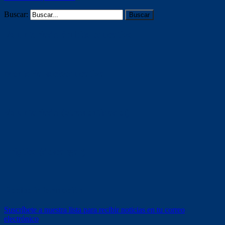
Buscar:
Voluntariado ámbito educativo
Mentoría socioeducativa
Voluntariado (otras entidades)
Tríptico (descargar)
Recibe información
Suscríbete a nuestra lista para recibir noticias en tu correo
electrónico