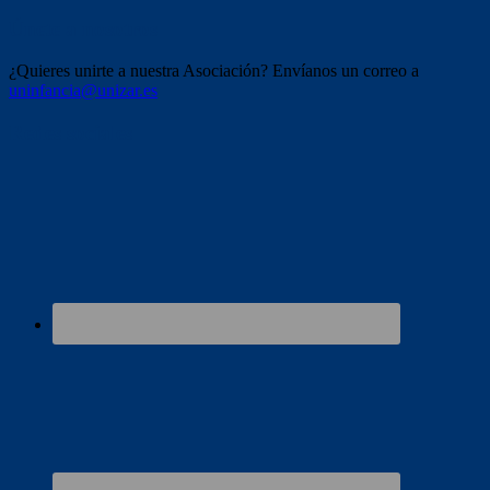
Únete a nosotros
¿Quieres unirte a nuestra Asociación? Envíanos un correo a
uninfancia@unizar.es
Redes sociales