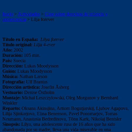
Lilja forever
Inicio
>
Actividades
>
Cine sobre derechos de infancia y
adolescencia
>
Lilja forever
Título en España:
Lilya forever
Título original:
Lilja 4-ever
Año:
2002
Duración:
105 min.
País:
Suecia
Dirección:
Lukas Moodysson
Guión:
Lukas Moodysson
Música:
Nathan Larson
Fotografía:
Ulf Brantas
Dirección artística:
Josefin Åsberg
Vestuario:
Denise Östholm
Montaje:
Michal Leszczylowski, Oleg Morgunov y Bernhard
Winkler
Reparto:
Oksana Akinsjina, Artiom Bogutjarskij, Ljubov Agapova,
Lilija Sjinkarjova, Elina Benenson, Pavel Ponomarjov, Tomas
Neumann, Anastasia Bedredinova, Tõnu Kark, Nikolaj Bentsler
Sinopsis:
Lilya, una adolescente rusa de 16 años que ha sido
abandonada por su madre, lleva una vida miserable en una