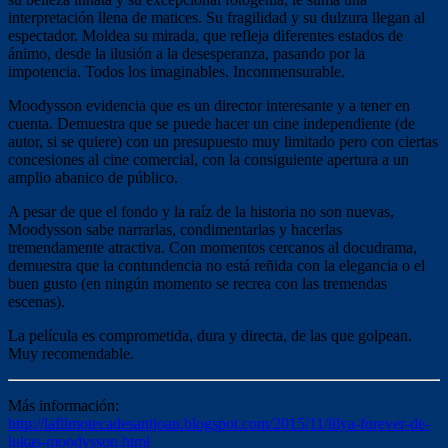
interpretación llena de matices. Su fragilidad y su dulzura llegan al
espectador. Moldea su mirada, que refleja diferentes estados de
ánimo, desde la ilusión a la desesperanza, pasando por la
impotencia. Todos los imaginables. Inconmensurable.
Moodysson evidencia que es un director interesante y a tener en
cuenta. Demuestra que se puede hacer un cine independiente (de
autor, si se quiere) con un presupuesto muy limitado pero con ciertas
concesiones al cine comercial, con la consiguiente apertura a un
amplio abanico de público.
A pesar de que el fondo y la raíz de la historia no son nuevas,
Moodysson sabe narrarlas, condimentarlas y hacerlas
tremendamente atractiva. Con momentos cercanos al docudrama,
demuestra que la contundencia no está reñida con la elegancia o el
buen gusto (en ningún momento se recrea con las tremendas
escenas).
La película es comprometida, dura y directa, de las que golpean.
Muy recomendable.
Más información:
http://lafilmotecadesantjoan.blogspot.com/2015/11/lilya-forever-de-
lukas-moodysson.html