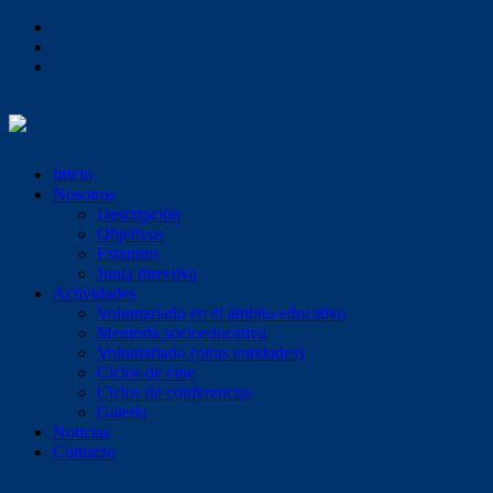
Inicio
Nosotros
Descripción
Objetivos
Estatutos
Junta directiva
Actividades
Voluntariado en el ámbito educativo
Mentoría socioeducativa
Voluntariado (otras entidades)
Ciclos de cine
Ciclos de conferencias
Galería
Noticias
Contacto