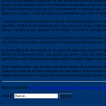
En uno de los mejores programas de este año [esta reseña fue publicad
junto con tres notables cortos:
El sembrador de estrellas
, de Lois Pati
de Valeria Sarmiento (corto de 1972 recientemente recuperado que se e
llegaron en grupos, y sólo pensaba en lo estimulante que debe ser para 
Como de los otros tres ya había escrito en coberturas pasadas, me co
sensibles, dueñas de un mundo propio, pero pocas con la que empatizo
líricas y fantásticas sin regodeos, su desenfado a la hora de abordar g
A partir de una propuesta del mexicano Alfonso Cuarón, Rohrwacher r
una belleza, un encanto, una gracia y un humanismo infrecuentes en el
La trama sigue las desventuras de un grupo de niñas que en plena Se
fetiche de la directora). Pero, más allá de ese aporte y otro muy divert
aprovechan cada resquicio para cantar, bailar o cometer alguna travesu
Esta comedia negra -que se burla con mucho humor de la hipocresía de
pleaser que bebe de la mejor tradición del cine clásico hollywoodense 
durante la proyección se siguió con permanentes carcajadas y terminó 
Más información:
https://confabulario.eluniversal.com.mx/cuaron-ro
Buscar:
Voluntariado ámbito educativo