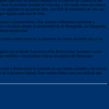
pille
(que tuvo su estreno mundial en el Festival de Cannes) se dio
e tuvo su premiere mundial en Venecia); y
Un sueño como de colores
,
e no quedaba ni un asiento libre, con 95% de estudiantes de cine que
 que regalan cada uno de ellos.
ineastas contemporáneas. Hay muchas realizadoras talentosas y
ano y al mismo tiempo la modernidad de su filmografía, sus búsquedas
autora excepcional.
 plenas restricciones de la pandemia un cuento navideño que es de
rigidez por la Madre Superiora (Alba Rohrwacher, hermana y actriz
muy rebeldes y encantadoras chicas, las pupilas del títulos que
na torta y Rohrwacher la convierte en una fábula navideña y un crowd-
e la picaresca italiana. Puro espíritu lúdico para una película que