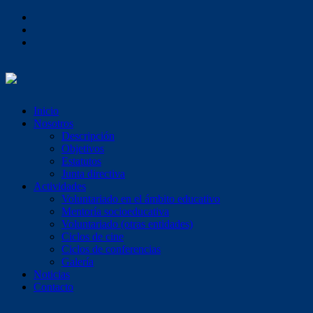
Inicio
Nosotros
Descripción
Objetivos
Estatutos
Junta directiva
Actividades
Voluntariado en el ámbito educativo
Mentoría socioeducativa
Voluntariado (otras entidades)
Ciclos de cine
Ciclos de conferencias
Galería
Noticias
Contacto