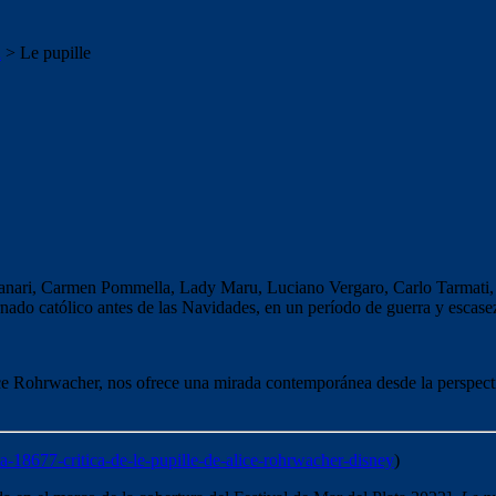
a
>
Le pupille
nari, Carmen Pommella, Lady Maru, Luciano Vergaro, Carlo Tarmati, 
nado católico antes de las Navidades, en un período de guerra y escase
ce Rohrwacher, nos ofrece una mirada contemporánea desde la perspectiv
a-18677-critica-de-le-pupille-de-alice-rohrwacher-disney
)