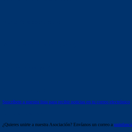
Mentoría socioeducativa
Voluntariado (otras entidades)
Tríptico (descargar)
Recibe información
Suscríbete a nuestra lista para recibir noticias en tu correo electrónico
Únete a nosotros
¿Quieres unirte a nuestra Asociación? Envíanos un correo a
uninfanc