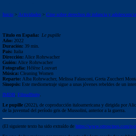
Le pupille
Inicio
>
Actividades
>
Cine sobre derechos de infancia y adolescenci
Título en España:
Le pupille
Año:
2022
Duración:
39 min.
País:
Italia
Dirección:
Alice Rohrwacher
Guión:
Alice Rohrwacher
Fotografía:
Hélène Louvart
Música:
Cleaning Women
Reparto:
Alba Rohrwacher, Melissa Falasconi, Greta Zuccheri Monta
Sinopsis:
Este mediometraje sigue a unas jóvenes rebeldes de un inter
IMDB
.
Filmaffinity
.
Le pupille
(2022), de coproducción italoamericana y dirigida por Ali
de la juventud del período gris de Mussolini, anterior a la guerra.
(El siguiente texto ha sido extraído de
https://www.otroscines.com/not