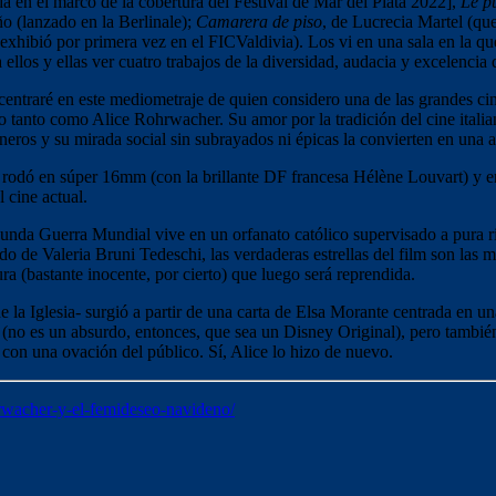
a en el marco de la cobertura del Festival de Mar del Plata 2022],
Le pu
ño (lanzado en la Berlinale);
Camarera de piso
, de Lucrecia Martel (qu
xhibió por primera vez en el FICValdivia). Los vi en una sala en la qu
ellos y ellas ver cuatro trabajos de la diversidad, audacia y excelencia
ncentraré en este mediometraje de quien considero una de las grandes c
 tanto como Alice Rohrwacher. Su amor por la tradición del cine itali
éneros y su mirada social sin subrayados ni épicas la convierten en una 
odó en súper 16mm (con la brillante DF francesa Hélène Louvart) y en
 cine actual.
gunda Guerra Mundial vive en un orfanato católico supervisado a pura 
ido de Valeria Bruni Tedeschi, las verdaderas estrellas del film son las 
ra (bastante inocente, por cierto) que luego será reprendida.
 la Iglesia- surgió a partir de una carta de Elsa Morante centrada en u
(no es un absurdo, entonces, que sea un Disney Original), pero también d
con una ovación del público. Sí, Alice lo hizo de nuevo.
hrwacher-y-el-femideseo-navideno/