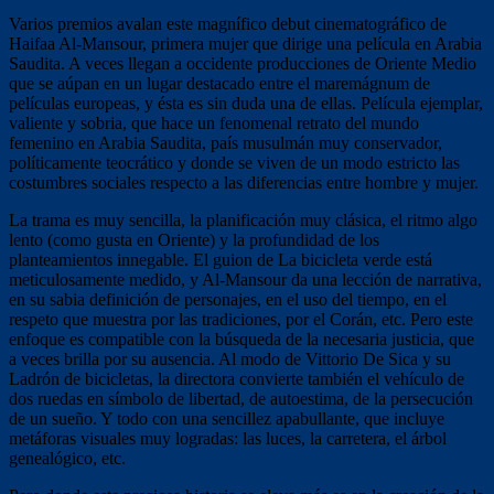
Varios premios avalan este magnífico debut cinematográfico de
Haifaa Al-Mansour, primera mujer que dirige una película en Arabia
Saudita. A veces llegan a occidente producciones de Oriente Medio
que se aúpan en un lugar destacado entre el maremágnum de
películas europeas, y ésta es sin duda una de ellas. Película ejemplar,
valiente y sobria, que hace un fenomenal retrato del mundo
femenino en Arabia Saudita, país musulmán muy conservador,
políticamente teocrático y donde se viven de un modo estricto las
costumbres sociales respecto a las diferencias entre hombre y mujer.
La trama es muy sencilla, la planificación muy clásica, el ritmo algo
lento (como gusta en Oriente) y la profundidad de los
planteamientos innegable. El guion de La bicicleta verde está
meticulosamente medido, y Al-Mansour da una lección de narrativa,
en su sabia definición de personajes, en el uso del tiempo, en el
respeto que muestra por las tradiciones, por el Corán, etc. Pero este
enfoque es compatible con la búsqueda de la necesaria justicia, que
a veces brilla por su ausencia. Al modo de Vittorio De Sica y su
Ladrón de bicicletas, la directora convierte también el vehículo de
dos ruedas en símbolo de libertad, de autoestima, de la persecución
de un sueño. Y todo con una sencillez apabullante, que incluye
metáforas visuales muy logradas: las luces, la carretera, el árbol
genealógico, etc.