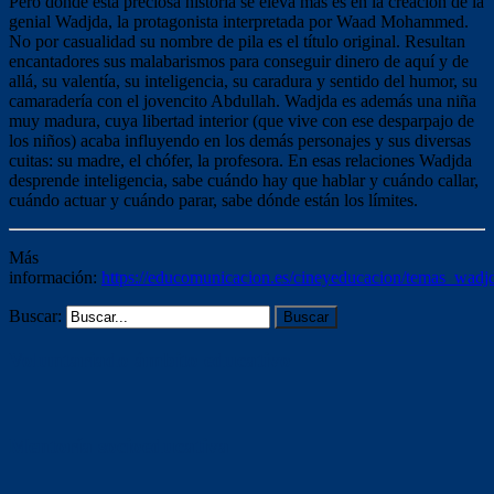
Pero donde esta preciosa historia se eleva más es en la creación de la
genial Wadjda, la protagonista interpretada por Waad Mohammed.
No por casualidad su nombre de pila es el título original. Resultan
encantadores sus malabarismos para conseguir dinero de aquí y de
allá, su valentía, su inteligencia, su caradura y sentido del humor, su
camaradería con el jovencito Abdullah. Wadjda es además una niña
muy madura, cuya libertad interior (que vive con ese desparpajo de
los niños) acaba influyendo en los demás personajes y sus diversas
cuitas: su madre, el chófer, la profesora. En esas relaciones Wadjda
desprende inteligencia, sabe cuándo hay que hablar y cuándo callar,
cuándo actuar y cuándo parar, sabe dónde están los límites.
Más
información:
https://educomunicacion.es/cineyeducacion/temas_wadjd
Buscar:
Voluntariado ámbito educativo
Mentoría socioeducativa