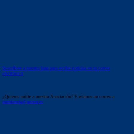
Voluntariado (otras entidades)
Tríptico (descargar)
Recibe información
Suscríbete a nuestra lista para recibir noticias en tu correo
electrónico
Únete a nosotros
¿Quieres unirte a nuestra Asociación? Envíanos un correo a
uninfancia@unizar.es
Redes sociales