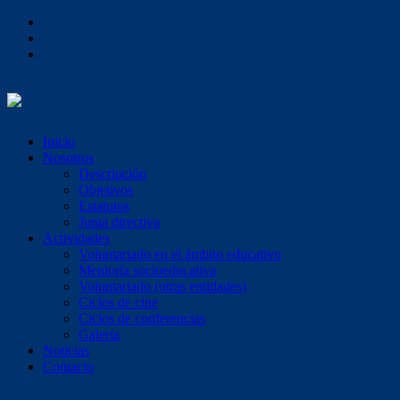
Inicio
Nosotros
Descripción
Objetivos
Estatutos
Junta directiva
Actividades
Voluntariado en el ámbito educativo
Mentoría socioeducativa
Voluntariado (otras entidades)
Ciclos de cine
Ciclos de conferencias
Galería
Noticias
Contacto