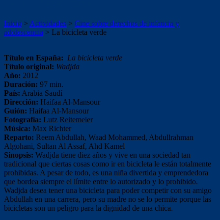
La bicicleta verde
Inicio
>
Actividades
>
Cine sobre derechos de infancia y
adolescencia
>
La bicicleta verde
Título en España:
La bicicleta verde
Título original:
Wadjda
Año:
2012
Duración:
97 min.
País:
Arabia Saudí
Dirección:
Haifaa Al-Mansour
Guión:
Haifaa Al-Mansour
Fotografía:
Lutz Reitemeier
Música:
Max Richter
Reparto:
Reem Abdullah, Waad Mohammed, Abdullrahman
Algohani, Sultan Al Assaf, Ahd Kamel
Sinopsis:
Wadjda tiene diez años y vive en una sociedad tan
tradicional que ciertas cosas como ir en bicicleta le están totalmente
prohibidas. A pesar de todo, es una niña divertida y emprendedora
que bordea siempre el límite entre lo autorizado y lo prohibido.
Wadjda desea tener una bicicleta para poder competir con su amigo
Abdullah en una carrera, pero su madre no se lo permite porque las
bicicletas son un peligro para la dignidad de una chica.