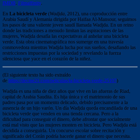
IMDB
.
Filmaffinity
.
En
La bicicleta verde
(
Wadjda
, 2012), una coproducción entre
Arabia Saudí y Alemania dirigida por Haifaa Al-Mansour, seguimos
los pasos de una valiente joven saudí llamada Wadjda. En un reino
donde las tradiciones a menudo limitan las aspiraciones de las
mujeres, Wadjda desafía las expectativas al anhelar una bicicleta
verde. Esta obra cinematográfica nos sumerge en una travesía
conmovedora mientras Wadjda lucha por sus sueños, desafiando las
restricciones impuestas por la sociedad y revelando la fuerza
silenciosa que yace en el corazón de la niñez.
(El siguiente texto ha sido extraído
de
https://decine21.com/peliculas/la-bicicleta-verde-25107
)
Wadjda es una niña de diez años que vive en las afueras de Riad,
capital de Arabia Saudita. Es hija única y el matrimonio de sus
padres pasa por un momento delicado, debido precisamente a la
ausencia de un hijo varón. Un día Wadjda queda encandilada de una
bicicleta verde que venden en una tienda cercana. Pero a la
dificultad para conseguir el dinero, debe afrontar que socialmente
está mal visto que las mujeres monten en bicicleta. Pero Wadjda está
decidida a conseguirla. Un concurso escolar sobre recitación y
significado del Corán podría hacerle ganar el dinero que necesita.