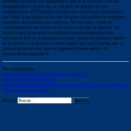
individuo es bueno por naturaleza y que es la sociedad, con sus
desigualdades e injusticias, la corrupta. Al margen de esta
simplificación,
El Polaquito
muestra unos personajes bondadosos,
que frente a los golpes de la vida adoptan una postura de completa
sumisión, de renuncia a la violencia. No veo muy creíble el
comportamiento de ambos en el contexto en que se mueven. Mi
teoría es que la sociedad corrompida acaba pervirtiendo a los
individuos. Eso sí, la inocencia termina cuando se alcanza el límite
de la cordura y se produce el final trágico que nos recuerda que se
trata de un hecho real, que recogieron diversos medios de
comunicación argentinos.
Más información:
https://www.clarin.com/espectaculos/realidad-
calle_0_ByPgRR1lRtg.html
http://www.pediatriabasadaenpruebas.com/2013/07/cine-y-pediatria-
183-el-polaquito-un.html
Buscar:
Voluntariado ámbito educativo