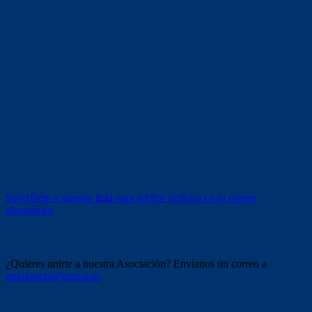
Mentoría socioeducativa
Voluntariado (otras entidades)
Tríptico (descargar)
Recibe información
Suscríbete a nuestra lista para recibir noticias en tu correo
electrónico
Únete a nosotros
¿Quieres unirte a nuestra Asociación? Envíanos un correo a
uninfancia@unizar.es
Redes sociales