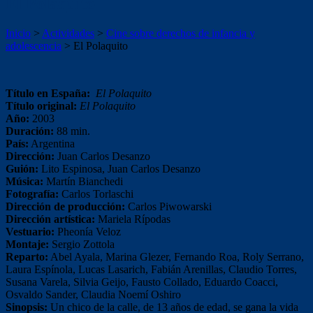
El Polaquito
Inicio
>
Actividades
>
Cine sobre derechos de infancia y
adolescencia
>
El Polaquito
Título en España:
El Polaquito
Título original:
El Polaquito
Año:
2003
Duración:
88 min.
País:
Argentina
Dirección:
Juan Carlos Desanzo
Guión:
Lito Espinosa, Juan Carlos Desanzo
Música:
Martín Bianchedi
Fotografía:
Carlos Torlaschi
Dirección de producción:
Carlos Piwowarski
Dirección artística:
Mariela Rípodas
Vestuario:
Pheonía Veloz
Montaje:
Sergio Zottola
Reparto:
Abel Ayala, Marina Glezer, Fernando Roa, Roly Serrano,
Laura Espínola, Lucas Lasarich, Fabián Arenillas, Claudio Torres,
Susana Varela, Silvia Geijo, Fausto Collado, Eduardo Coacci,
Osvaldo Sander, Claudia Noemí Oshiro
Sinopsis:
Un chico de la calle, de 13 años de edad, se gana la vida