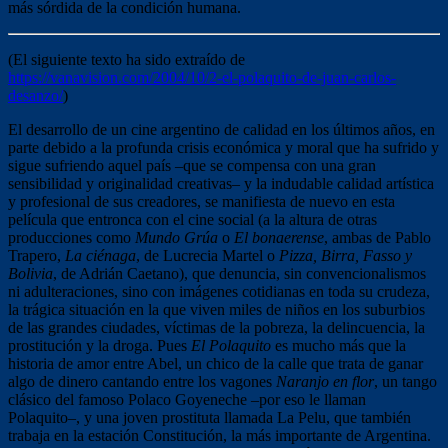
más sórdida de la condición humana.
(El siguiente texto ha sido extraído de
https://vanavision.com/2004/10/2-el-polaquito-de-juan-carlos-
desanzo/
)
El desarrollo de un cine argentino de calidad en los últimos años, en
parte debido a la profunda crisis económica y moral que ha sufrido y
sigue sufriendo aquel país –que se compensa con una gran
sensibilidad y originalidad creativas– y la indudable calidad artística
y profesional de sus creadores, se manifiesta de nuevo en esta
película que entronca con el cine social (a la altura de otras
producciones como
Mundo Grúa
o
El bonaerense
, ambas de Pablo
Trapero,
La ciénaga
, de Lucrecia Martel o
Pizza, Birra, Fasso y
Bolivia
, de Adrián Caetano), que denuncia, sin convencionalismos
ni adulteraciones, sino con imágenes cotidianas en toda su crudeza,
la trágica situación en la que viven miles de niños en los suburbios
de las grandes ciudades, víctimas de la pobreza, la delincuencia, la
prostitución y la droga. Pues
El Polaquito
es mucho más que la
historia de amor entre Abel, un chico de la calle que trata de ganar
algo de dinero cantando entre los vagones
Naranjo en flor
, un tango
clásico del famoso Polaco Goyeneche –por eso le llaman
Polaquito–, y una joven prostituta llamada La Pelu, que también
trabaja en la estación Constitución, la más importante de Argentina.