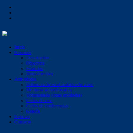
Inicio
Nosotros
Descripción
Objetivos
Estatutos
Junta directiva
Actividades
Voluntariado en el ámbito educativo
Mentoría socioeducativa
Voluntariado (otras entidades)
Ciclos de cine
Ciclos de conferencias
Galería
Noticias
Contacto