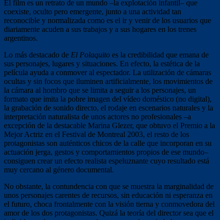
El film es un retrato de un mundo –la explotación infantil– que
coexiste, oculto pero emergente, junto a una actividad tan
reconocible y normalizada como es el ir y venir de los usuarios que
diariamente acuden a sus trabajos y a sus hogares en los trenes
argentinos.
Lo más destacado de
El Polaquito
es la credibilidad que emana de
sus personajes, lugares y situaciones. En efecto, la estética de la
película ayuda a conmover al espectador. La utilización de cámaras
ocultas y sin focos que iluminen artificialmente, los movimientos de
la cámara al hombro que se limita a seguir a los personajes, un
formato que imita la pobre imagen del vídeo doméstico (no digital),
la grabación de sonido directo, el rodaje en escenarios naturales y la
interpretación naturalista de unos actores no profesionales –a
excepción de la destacable Marina Glezer, que obtuvo el Premio a la
Mejor Actriz en el Festival de Montreal 2003, el resto de los
protagonistas son auténticos chicos de la calle que incorporan en su
actuación jerga, gestos y comportamientos propios de ese mundo–
consiguen crear un efecto realista espeluznante cuyo resultado está
muy cercano al género documental.
No obstante, la contundencia con que se muestra la marginalidad de
unos personajes carentes de recursos, sin educación ni esperanza en
el futuro, choca frontalmente con la visión tierna y conmovedora del
amor de los dos protagonistas. Quizá la teoría del director sea que el