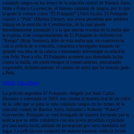
cantando tangos en los trenes de la estación central de Buenos Aires.
Imita a Polaco Goyeneche, el famoso cantante de tangos, por lo que
la gente le conoce como “El Polaquito” (Abel Ayala). El Polaquito
conoce a “Pelu” (Marina Glezer), una joven prostituta que también
trabaja en la estación de Constitución, de la cual queda
inmediatamente prendado y a la que intenta rescatar de la mafia que
la explota. Este comportamiento de El Polaquito lo enfrenta con
“Rengo” (Roly Serrano), líder de esta mafia que, en connivencia
con la policía de la estación, comienza a hostigarlo tratando de
quitarle esa idea de la cabeza e intentando interrumpir su relación
con Pelu. Pese a ello, El Polaquito acomete una denodada lucha
contra la mafia, sin medir riesgos ni consecuencias, procurando
emprender, definitivamente, el camino de amor que ha trazado junto
a Pelu.
IMDB
.
Filmaffinity
.
La película argentina
El Polaquito
, dirigida por Juan Carlos
Desanzo y estrenada en 2003, nos cuenta la historia real de un chico
de la calle que se gana la vida cantando tangos en los trenes de la
estación central de Buenos Aires, imitando a Roberto “Polaco”
Goyeneche. Polaquito se verá hostigado de manera frecuente por la
policía por su idilio romántico con una joven prostituta explotada
por una mafia local, además de perseguido por otros bandidos del
lugar. La película nos mostrará de manera bastante cruda la faceta