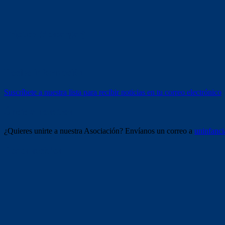
Tríptico (descargar)
Recibe información
Suscríbete a nuestra lista para recibir noticias en tu correo electrónico
Únete a nosotros
¿Quieres unirte a nuestra Asociación? Envíanos un correo a
uninfanc
Redes sociales