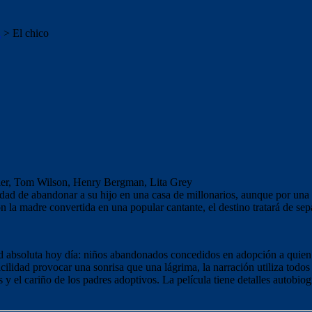
a
>
El chico
ler, Tom Wilson, Henry Bergman, Lita Grey
d de abandonar a su hijo en una casa de millonarios, aunque por una s
n la madre convertida en una popular cantante, el destino tratará de se
ad absoluta hoy día: niños abandonados concedidos en adopción a quien n
cilidad provocar una sonrisa que una lágrima, la narración utiliza todos 
es y el cariño de los padres adoptivos. La película tiene detalles autobio