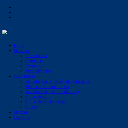
Inicio
Nosotros
Descripción
Objetivos
Estatutos
Junta directiva
Actividades
Voluntariado en el ámbito educativo
Mentoría socioeducativa
Voluntariado (otras entidades)
Ciclos de cine
Ciclos de conferencias
Galería
Noticias
Contacto