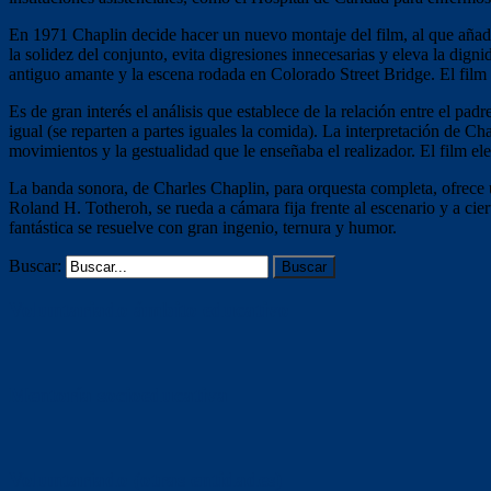
En 1971 Chaplin decide hacer un nuevo montaje del film, al que añad
la solidez del conjunto, evita digresiones innecesarias y eleva la dig
antiguo amante y la escena rodada en Colorado Street Bridge. El film 
Es de gran interés el análisis que establece de la relación entre el pa
igual (se reparten a partes iguales la comida). La interpretación de Ch
movimientos y la gestualidad que le enseñaba el realizador. El film e
La banda sonora, de Charles Chaplin, para orquesta completa, ofrece u
Roland H. Totheroh, se rueda a cámara fija frente al escenario y a cie
fantástica se resuelve con gran ingenio, ternura y humor.
Buscar:
Voluntariado ámbito educativo
Mentoría socioeducativa
Voluntariado (otras entidades)