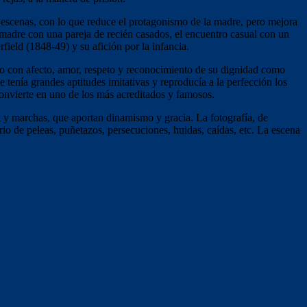
escenas, con lo que reduce el protagonismo de la madre, pero mejora
a madre con una pareja de recién casados, el encuentro casual con un
ield (1848-49) y su afición por la infancia.
queño con afecto, amor, respeto y reconocimiento de su dignidad como
 tenía grandes aptitudes imitativas y reproducía a la perfección los
convierte en uno de los más acreditados y famosos.
t y marchas, que aportan dinamismo y gracia. La fotografía, de
rio de peleas, puñetazos, persecuciones, huidas, caídas, etc. La escena