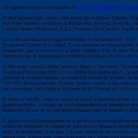
(El siguiente texto ha sido extraído de
http://www.filmaffinity.com/e
Primer largometraje y primer film mayor del realizador Charles Chap
éste el que muchos consideran su trabajo más personal. Se rueda, ent
Chaplin Studios (Hollywood, L.A.). Producido por Charles Chaplin pa
La acción dramática tiene lugar en Londres en dos momentos: 1915 y 
Hospital de Caridad de la ciudad. En un momento de desesperación, lo 
vagabundo, que se convierte en su padre adoptivo. Éste, de unos 25 añ
marginales que le proporciona su condición de pícaro. El chico, de 5 añ
El film suma comedia, drama, pobreza, familia y cine mudo. Técnicame
American Film Institut (EEUU) y el British Film Institut (RU), ya que
situación de pobreza familiar, su separación forzada de la madre, la du
VII-1919) de su primer hijo, Norman Spencer, nacido 3 días antes con 
vez las escenas, hasta totalizar un promedio de 53 tomas por cada una 
El relato es sencillo, como un cuento de hadas, y desborda ternura y c
grandes películas. Consigue un nivel extraordinario de intensidad e
melancolía. Es una de las más bellas películas sobre la infancia y, al 
El guión evita el pintoresquismo de la pobreza y de sus manifestacione
trabajo del realizador. Al amparo de estos deseos, denuncia las diferenc
techo, la mendicidad, la escasez y la mala calidad de los servicios soci
instituciones asistenciales, como el Hospital de Caridad para enfermos