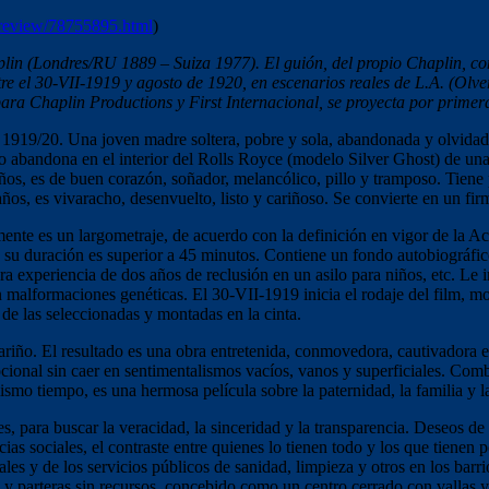
s/review/78755895.html
)
lin (Londres/RU 1889 – Suiza 1977). El guión, del propio Chaplin, co
re el 30-VII-1919 y agosto de 1920, en escenarios reales de L.A. (Olver
ra Chaplin Productions y First Internacional, se proyecta por primera 
1919/20. Una joven madre soltera, pobre y sola, abandonada y olvidada 
abandona en el interior del Rolls Royce (modelo Silver Ghost) de una f
os, es de buen corazón, soñador, melancólico, pillo y tramposo. Tiene p
os, es vivaracho, desenvuelto, listo y cariñoso. Se convierte en un firm
nte es un largometraje, de acuerdo con la definición en vigor de la A
 su duración es superior a 45 minutos. Contiene un fondo autobiográfic
ra experiencia de dos años de reclusión en un asilo para niños, etc. Le i
malformaciones genéticas. El 30-VII-1919 inicia el rodaje del film, mov
de las seleccionadas y montadas en la cinta.
ariño. El resultado es una obra entretenida, conmovedora, cautivadora e
mocional sin caer en sentimentalismos vacíos, vanos y superficiales. 
mismo tiempo, es una hermosa película sobre la paternidad, la familia y 
s, para buscar la veracidad, la sinceridad y la transparencia. Deseos de
ias sociales, el contraste entre quienes lo tienen todo y los que tienen 
ales y de los servicios públicos de sanidad, limpieza y otros en los barr
 y parteras sin recursos, concebido como un centro cerrado con vallas y 