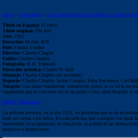
El chico
Inicio
>
Actividades
>
Cine sobre derechos de infancia y adolescenci
Título en España:
El chico
Título original:
The Kid
Año:
1921
Duración:
68 min. B/N
País:
Estados Unidos
Director:
Charles Chaplin
Guión:
Charles Chaplin
Fotografía:
R.H. Totheroh
Dirección artística:
Charles D. Hall
Montaje:
Charles Chaplin (sin acreditar)
Reparto:
Charles Chaplin, Jackie Coogan, Edna Purviance, Carl Mil
Sinopsis:
Una mujer londinense, sumamente pobre, se ve en la necesida
vagabundo que se convierte así en su padre. Cinco años después, y co
IMDB
.
Filmaffinity
.
La película presenta, en el año 1921, un problema que es de actualid
tiene en cuenta a los niños. En esta película, que consigue con igual fa
maternidad, el acogimiento, la educación, la actitud de las institucion
hospicios e instituciones.