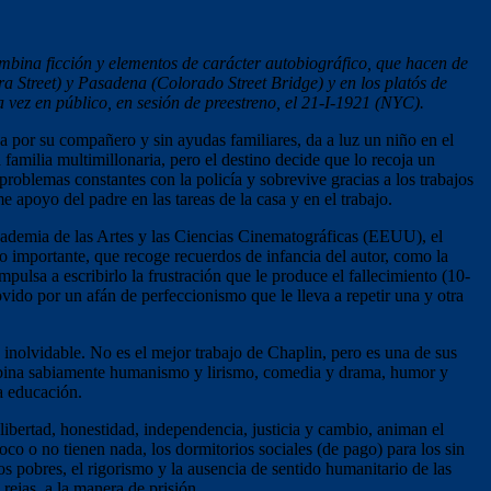
mbina ficción y elementos de carácter autobiográfico, que hacen de
a Street) y Pasadena (Colorado Street Bridge) y en los platós de
vez en público, en sesión de preestreno, el 21-I-1921 (NYC).
por su compañero y sin ayudas familiares, da a luz un niño en el
amilia multimillonaria, pero el destino decide que lo recoja un
roblemas constantes con la policía y sobrevive gracias a los trabajos
e apoyo del padre en las tareas de la casa y en el trabajo.
cademia de las Artes y las Ciencias Cinematográficas (EEUU), el
o importante, que recoge recuerdos de infancia del autor, como la
mpulsa a escribirlo la frustración que le produce el fallecimiento (10-
ido por un afán de perfeccionismo que le lleva a repetir una y otra
 inolvidable. No es el mejor trabajo de Chaplin, pero es una de sus
Combina sabiamente humanismo y lirismo, comedia y drama, humor y
la educación.
 libertad, honestidad, independencia, justicia y cambio, animan el
poco o no tienen nada, los dormitorios sociales (de pago) para los sin
ios pobres, el rigorismo y la ausencia de sentido humanitario de las
rejas, a la manera de prisión.