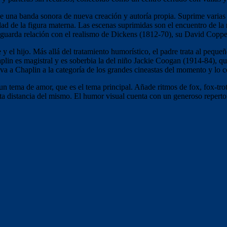
e una banda sonora de nueva creación y autoría propia. Suprime varias 
nidad de la figura materna. Las escenas suprimidas son el encuentro de l
guarda relación con el realismo de Dickens (1812-70), su David Copperf
dre y el hijo. Más allá del tratamiento humorístico, el padre trata al pe
aplin es magistral y es soberbia la del niño Jackie Coogan (1914-84), que
leva a Chaplin a la categoría de los grandes cineastas del momento y lo 
n tema de amor, que es el tema principal. Añade ritmos de fox, fox-tro
rta distancia del mismo. El humor visual cuenta con un generoso reperto