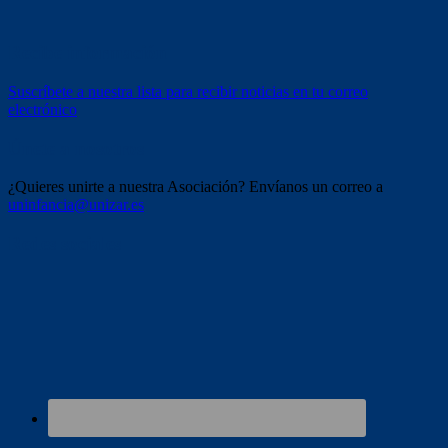
Recibe información
Suscríbete a nuestra lista para recibir noticias en tu correo
electrónico
Únete a nosotros
¿Quieres unirte a nuestra Asociación? Envíanos un correo a
uninfancia@unizar.es
Redes sociales