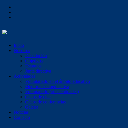
Inicio
Nosotros
Descripción
Objetivos
Estatutos
Junta directiva
Actividades
Voluntariado en el ámbito educativo
Mentoría socioeducativa
Voluntariado (otras entidades)
Ciclos de cine
Ciclos de conferencias
Galería
Noticias
Contacto