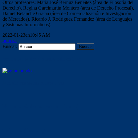
Otros profesores: María José Bernuz Beneitez (área de Filosofía del
Derecho), Regina Garcimartín Montero (área de Derecho Procesal),
Daniel Belanche Gracia (área de Comercialización e Investigación
de Mercados), Ricardo J. Rodríguez Fernández (área de Lenguajes
y Sistemas Informáticos).
2022-01-23en10:45 AM
noticias
Buscar:
Voluntariado ámbito educativo
Mentoría socioeducativa
Voluntariado (otras entidades)
Tríptico (descargar)