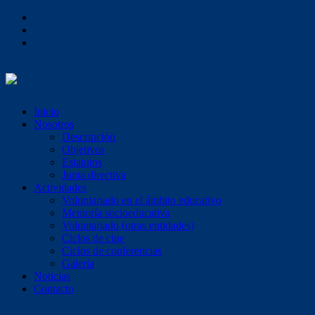
Inicio
Nosotros
Descripción
Objetivos
Estatutos
Junta directiva
Actividades
Voluntariado en el ámbito educativo
Mentoría socioeducativa
Voluntariado (otras entidades)
Ciclos de cine
Ciclos de conferencias
Galería
Noticias
Contacto