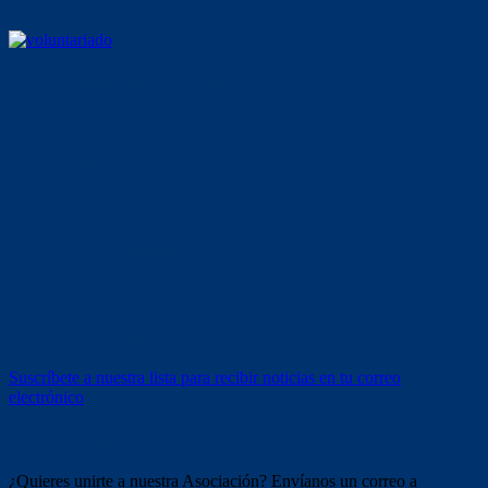
Mentoría socioeducativa
Voluntariado (otras entidades)
Tríptico (descargar)
Recibe información
Suscríbete a nuestra lista para recibir noticias en tu correo
electrónico
Únete a nosotros
¿Quieres unirte a nuestra Asociación? Envíanos un correo a