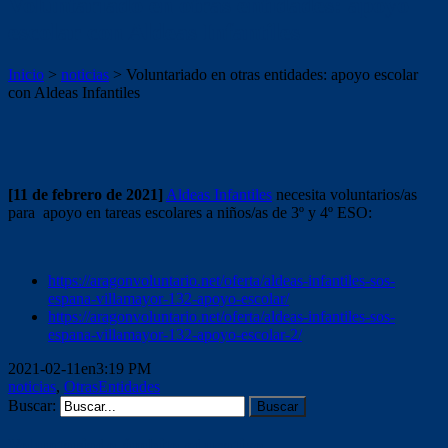
Voluntariado en otras entidades: apoyo
escolar con Aldeas Infantiles
Inicio
>
noticias
>
Voluntariado en otras entidades: apoyo escolar
con Aldeas Infantiles
[11 de febrero de 2021]
Aldeas Infantiles
necesita voluntarios/as
para apoyo en tareas escolares a niños/as de 3º y 4º ESO:
https://aragonvoluntario.net/oferta/aldeas-infantiles-sos-
espana-villamayor-132-apoyo-escolar/
https://aragonvoluntario.net/oferta/aldeas-infantiles-sos-
espana-villamayor-132-apoyo-escolar-2/
2021-02-11en3:19 PM
noticias
,
OtrasEntidades
Buscar:
Voluntariado ámbito educativo