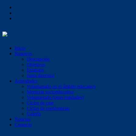
Inicio
Nosotros
Descripción
Objetivos
Estatutos
Junta directiva
Actividades
Voluntariado en el ámbito educativo
Mentoría socioeducativa
Voluntariado (otras entidades)
Ciclos de cine
Ciclos de conferencias
Galería
Noticias
Contacto