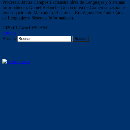
Procesal), Javier Campos Laclaustra (área de Lenguajes y Sistemas
Informáticos), Daniel Belanche Gracia (área de Comercialización e
Investigación de Mercados), Ricardo J. Rodríguez Fernández (área
de Lenguajes y Sistemas Informáticos).
2020-01-24en10:59 AM
noticias
Buscar:
Voluntariado ámbito educativo
Mentoría socioeducativa
Voluntariado (otras entidades)
Tríptico (descargar)