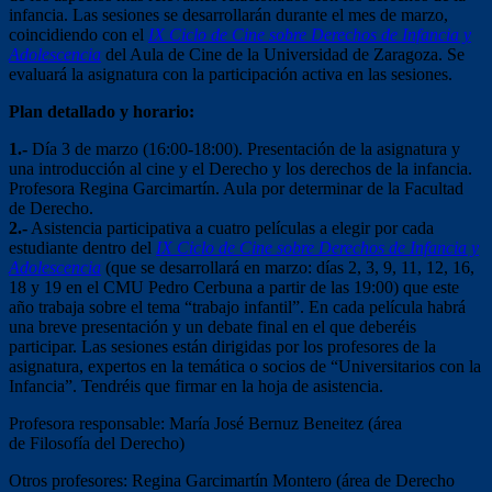
infancia. Las sesiones se desarrollarán durante el mes de marzo,
coincidiendo con el
IX Ciclo de Cine sobre Derechos de Infancia y
Adolescencia
del Aula de Cine de la Universidad de Zaragoza. Se
evaluará la asignatura con la participación activa en las sesiones.
Plan detallado y horario:
1.-
Día 3 de marzo (16:00-18:00). Presentación de la asignatura y
una introducción al cine y el Derecho y los derechos de la infancia.
Profesora Regina Garcimartín. Aula por determinar de la Facultad
de Derecho.
2.-
Asistencia participativa a cuatro películas a elegir por cada
estudiante dentro del
IX Ciclo de Cine sobre Derechos de Infancia y
Adolescencia
(que se desarrollará en marzo: días 2, 3, 9, 11, 12, 16,
18 y 19 en el CMU Pedro Cerbuna a partir de las 19:00) que este
año trabaja sobre el tema “trabajo infantil”. En cada película habrá
una breve presentación y un debate final en el que deberéis
participar. Las sesiones están dirigidas por los profesores de la
asignatura, expertos en la temática o socios de “Universitarios con la
Infancia”. Tendréis que firmar en la hoja de asistencia.
Profesora responsable: María José Bernuz Beneitez (área
de Filosofía del Derecho)
Otros profesores: Regina Garcimartín Montero (área de Derecho