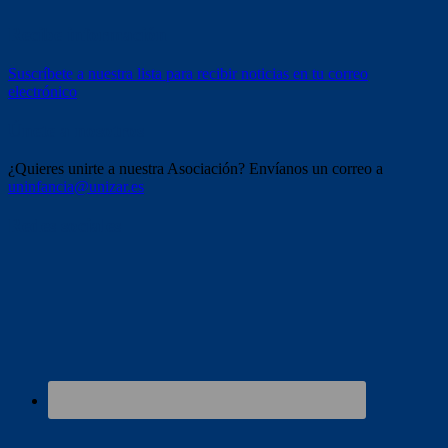
Recibe información
Suscríbete a nuestra lista para recibir noticias en tu correo
electrónico
Únete a nosotros
¿Quieres unirte a nuestra Asociación? Envíanos un correo a
uninfancia@unizar.es
Redes sociales