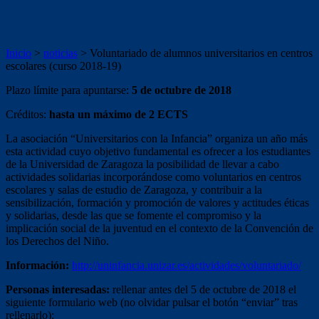
Voluntariado de alumnos universitarios
en centros escolares (curso 2018-19)
Inicio
>
noticias
>
Voluntariado de alumnos universitarios en centros
escolares (curso 2018-19)
Plazo límite para apuntarse:
5 de octubre de 2018
Créditos:
hasta un máximo de 2 ECTS
La asociación “Universitarios con la Infancia” organiza un año más
esta actividad cuyo objetivo fundamental es ofrecer a los estudiantes
de la Universidad de Zaragoza la posibilidad de llevar a cabo
actividades solidarias incorporándose como voluntarios en centros
escolares y salas de estudio de Zaragoza, y contribuir a la
sensibilización, formación y promoción de valores y actitudes éticas
y solidarias, desde las que se fomente el compromiso y la
implicación social de la juventud en el contexto de la Convención de
los Derechos del Niño.
Información:
http://uninfancia.unizar.es/actividades/voluntariado/
Personas interesadas:
rellenar antes del 5 de octubre de 2018 el
siguiente formulario web (no olvidar pulsar el botón “enviar” tras
rellenarlo):