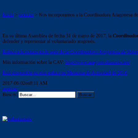
Nos incorporamos a la Coordinadora Arag
Inicio
>
noticias
>
Nos incorporamos a la Coordinadora Aragonesa de
En su última Asamblea de fecha 31 de mayo de 2017, la
Coordinador
defender y representar al voluntariado aragonés.
Enlace a la noticia en la web de la
Coordinadora Aragonesa de Volun
Más información sobre la CAV:
http://www.aragonvoluntario.net/
Está disponible en este enlace su Memoria de Actividad de 2016
.
2017-06-02en8:11 AM
noticias
Buscar:
Voluntariado ámbito educativo
Mentoría socioeducativa