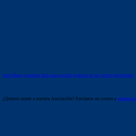
Voluntariado (otras entidades)
Tríptico (descargar)
Recibe información
Suscríbete a nuestra lista para recibir noticias en tu correo electrónico
Únete a nosotros
¿Quieres unirte a nuestra Asociación? Envíanos un correo a
uninfanc
Redes sociales