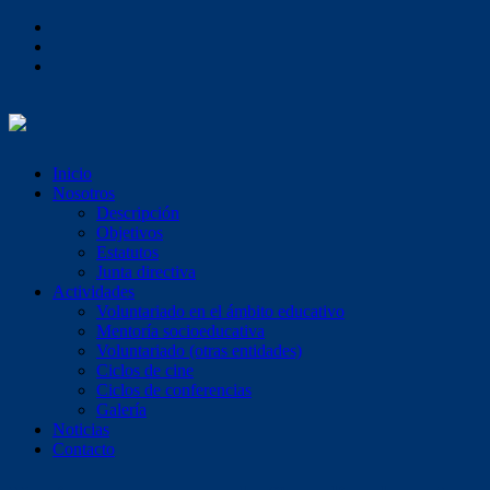
Inicio
Nosotros
Descripción
Objetivos
Estatutos
Junta directiva
Actividades
Voluntariado en el ámbito educativo
Mentoría socioeducativa
Voluntariado (otras entidades)
Ciclos de cine
Ciclos de conferencias
Galería
Noticias
Contacto