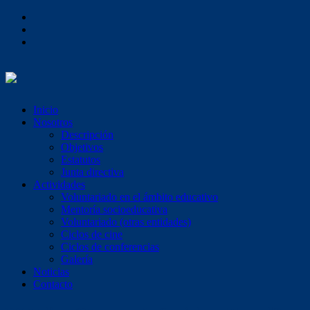
Inicio
Nosotros
Descripción
Objetivos
Estatutos
Junta directiva
Actividades
Voluntariado en el ámbito educativo
Mentoría socioeducativa
Voluntariado (otras entidades)
Ciclos de cine
Ciclos de conferencias
Galería
Noticias
Contacto