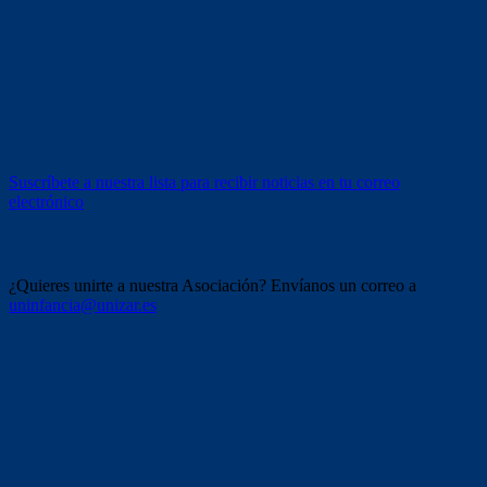
Tríptico (descargar)
Recibe información
Suscríbete a nuestra lista para recibir noticias en tu correo
electrónico
Únete a nosotros
¿Quieres unirte a nuestra Asociación? Envíanos un correo a
uninfancia@unizar.es
Redes sociales