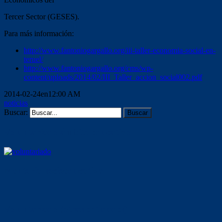
Tercer Sector (GESES).
Para más información:
http://www.fantoniogargallo.org/iii-taller-economia-social-en-
teruel/
http://www.fantoniogargallo.org/cms/wp-
content/uploads/2014/02/III_Taller_accion_social002.pdf
2014-02-24en12:00 AM
noticias
Buscar:
Voluntariado ámbito educativo
Mentoría socioeducativa
Voluntariado (otras entidades)