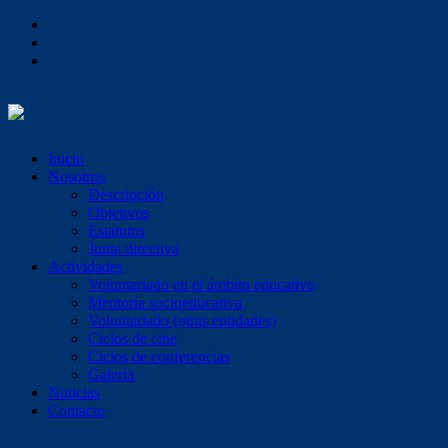
Inicio
Nosotros
Descripción
Objetivos
Estatutos
Junta directiva
Actividades
Voluntariado en el ámbito educativo
Mentoría socioeducativa
Voluntariado (otras entidades)
Ciclos de cine
Ciclos de conferencias
Galería
Noticias
Contacto