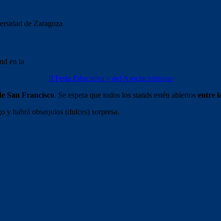
n la Universidad de Zaragoza
versidad de Zaragoza
nd en la
II Feria Educativa y del Asociacionismo
de San Francisco
. Se espera que todos los stands estén abiertos
entre l
o y habrá obsequios (dulces) sorpresa.