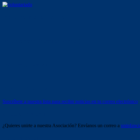
Mentoría socioeducativa
Voluntariado (otras entidades)
Tríptico (descargar)
Recibe información
Suscríbete a nuestra lista para recibir noticias en tu correo electrónico
Únete a nosotros
¿Quieres unirte a nuestra Asociación? Envíanos un correo a
uninfanc
Redes sociales