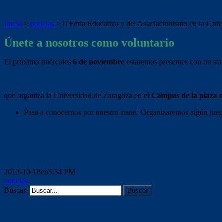
II Feria Educativa y del Asociacionismo e
Inicio
>
noticias
>
II Feria Educativa y del Asociacionismo en la Uni
Únete a nosotros como voluntario
El próximo miércoles
6 de noviembre
estaremos presentes con un sta
que organiza la Universidad de Zaragoza en el
Campus de la plaza 
Pasa a conocernos por nuestro stand. Organizaremos algún jueg
2013-10-18en3:34 PM
noticias
Buscar:
Voluntariado ámbito educativo