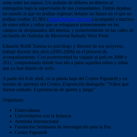
arma entre las manos. Un puñado de dólares recibieron al
entregarlas bajo la supervisión de sus comandantes. Detrás dejaban
un mundo al que no podían regresar; delante un futuro en el que no
podían confiar. El JRS (
Jesuit Refugee Service
) acompañó a muchos
de estos niños y niñas que se refugiaron primeramente en los
campos de desplazados del interior, y posteriormente en las calles de
un barrio de chabolas de Monrovia llamado West Point.
Eduardo Bofill Tortosa es psicólogo y director de ese proyecto,
trabajó durante dos años (2005-2006) en el proceso de
acompañamiento. Con posterioridad ha viajado al país en 2008 y
2011, comprobando dónde han ido a parar aquellos niños y niñas
que ya han dejado de serlo.
A partir del 8 de abril, en la planta baja del Centro Pignatelli y en
horario de apertura del Centro, Exposición dialogada: “Niños que
fueron soldado. Experiencias de guerra y juego”
Organizan:
Entreculturas
Universitarios con la Infancia
Amnistía Internacional
Fundación Seminario de Investigación para la Paz
Centro Pignatelli