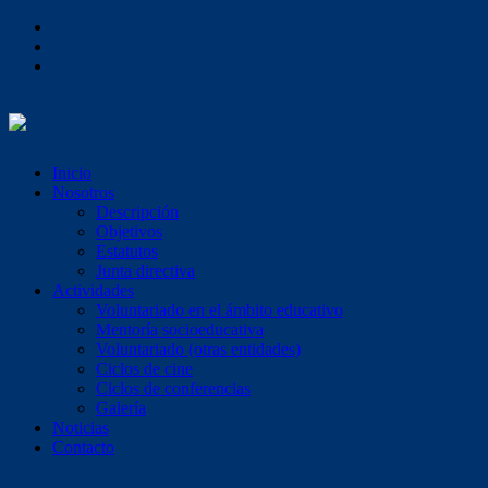
Inicio
Nosotros
Descripción
Objetivos
Estatutos
Junta directiva
Actividades
Voluntariado en el ámbito educativo
Mentoría socioeducativa
Voluntariado (otras entidades)
Ciclos de cine
Ciclos de conferencias
Galería
Noticias
Contacto