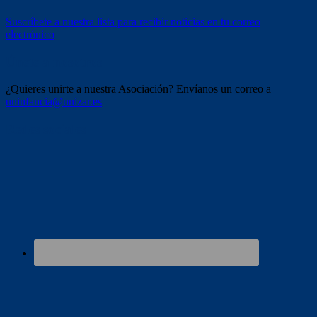
Suscríbete a nuestra lista para recibir noticias en tu correo
electrónico
Únete a nosotros
¿Quieres unirte a nuestra Asociación? Envíanos un correo a
uninfancia@unizar.es
Redes sociales