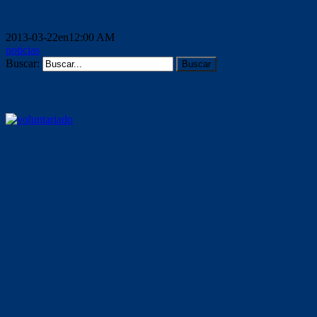
2013-03-22en12:00 AM
noticias
Buscar:
Voluntariado ámbito educativo
Mentoría socioeducativa
Voluntariado (otras entidades)
Tríptico (descargar)
Recibe información