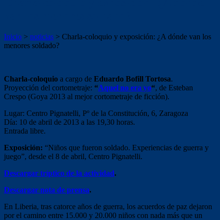
Charla-coloquio y exposición: ¿A dónde
van los menores soldado?
Inicio
>
noticias
>
Charla-coloquio y exposición: ¿A dónde van los
menores soldado?
Charla-coloquio
a cargo de
Eduardo Bofill Tortosa
.
Proyección del cortometraje:
“
Aquel no era yo
“
, de Esteban
Crespo (Goya 2013 al mejor cortometraje de ficción).
Lugar: Centro Pignatelli, Pº de la Constitución, 6, Zaragoza
Día: 10 de abril de 2013 a las 19,30 horas.
Entrada libre.
Exposición:
“Niños que fueron soldado. Experiencias de guerra y
juego”, desde el 8 de abril, Centro Pignatelli.
Descargar tríptico de la actividad
.
Descargar nota de prensa
.
En Liberia, tras catorce años de guerra, los acuerdos de paz dejaron
por el camino entre 15.000 y 20.000 niños con nada más que un