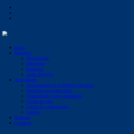
Inicio
Nosotros
Descripción
Objetivos
Estatutos
Junta directiva
Actividades
Voluntariado en el ámbito educativo
Mentoría socioeducativa
Voluntariado (otras entidades)
Ciclos de cine
Ciclos de conferencias
Galería
Noticias
Contacto