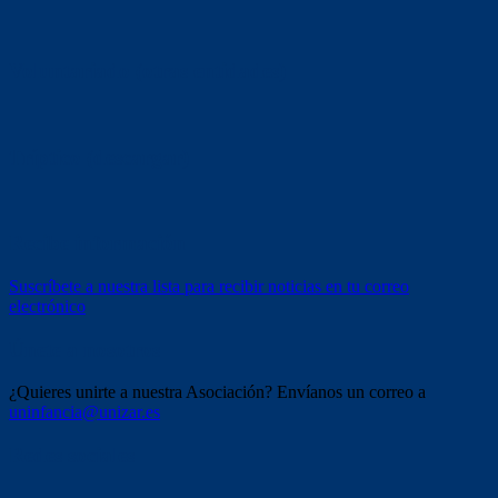
Voluntariado (otras entidades)
Tríptico (descargar)
Recibe información
Suscríbete a nuestra lista para recibir noticias en tu correo
electrónico
Únete a nosotros
¿Quieres unirte a nuestra Asociación? Envíanos un correo a
uninfancia@unizar.es
Redes sociales