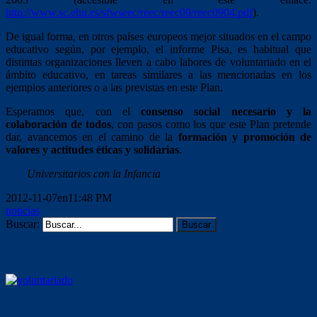
http://www.sc.ehu.es/sfwseec/reec/reec09/reec0904.pdf
).
De igual forma, en otros países europeos mejor situados en el campo
educativo según, por ejemplo, el informe Pisa, es habitual que
distintas organizaciones lleven a cabo labores de voluntariado en el
ámbito educativo, en tareas similares a las mencionadas en los
ejemplos anteriores o a las previstas en este Plan.
Esperamos que, con el
consenso social necesario y la
colaboración de todos
, con pasos como los que este Plan pretende
dar, avancemos en el camino de la
formación y promoción de
valores y actitudes éticas y solidarias
.
Universitarios con la Infancia
2012-11-07en11:48 PM
noticias
Buscar:
Voluntariado ámbito educativo
Mentoría socioeducativa