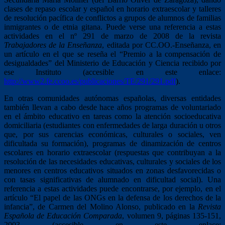
clases de repaso escolar y español en horario extraescolar y talleres
de resolución pacífica de conflictos a grupos de alumnos de familias
inmigrantes o de etnia gitana. Puede verse una referencia a estas
actividades en el nº 291 de marzo de 2008 de la revista
Trabajadores de la Enseñanza
, editada por CC.OO.-Enseñanza, en
un artículo en el que se reseña el “Premio a la compensación de
desigualdades” del Ministerio de Educación y Ciencia recibido por
ese Instituto (accesible en este enlace:
http://www2.fe.ccoo.es/publicaciones/TE/291/291.pdf
).
En otras comunidades autónomas españolas, diversas entidades
también llevan a cabo desde hace años programas de voluntariado
en el ámbito educativo en tareas como la atención socioeducativa
domiciliaria (estudiantes con enfermedades de larga duración u otros
que, por sus carencias económicas, culturales o sociales, ven
dificultada su formación), programas de dinamización de centros
escolares en horario extraescolar (respuestas que contribuyan a la
resolución de las necesidades educativas, culturales y sociales de los
menores en centros educativos situados en zonas desfavorecidas o
con tasas significativas de alumnado en dificultad social). Una
referencia a estas actividades puede encontrarse, por ejemplo, en el
artículo “El papel de las ONGs en la defensa de los derechos de la
infancia”, de Carmen del Molino Alonso, publicado en la
Revista
Española de Educación Comparada
, volumen 9, páginas 135-151,
2003 (accesible en este enlace: