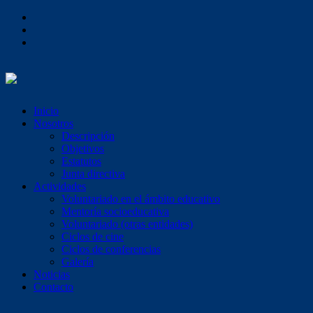
Inicio
Nosotros
Descripción
Objetivos
Estatutos
Junta directiva
Actividades
Voluntariado en el ámbito educativo
Mentoría socioeducativa
Voluntariado (otras entidades)
Ciclos de cine
Ciclos de conferencias
Galería
Noticias
Contacto