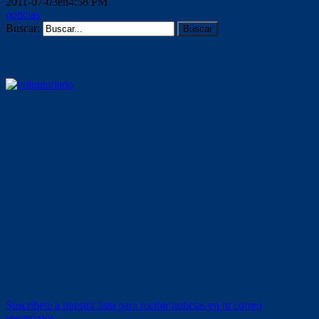
2011-07-03en4:58 PM
noticias
Buscar:
Voluntariado ámbito educativo
Mentoría socioeducativa
Voluntariado (otras entidades)
Tríptico (descargar)
Recibe información
Suscríbete a nuestra lista para recibir noticias en tu correo
electrónico