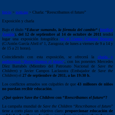
Charla: “Reescribamos el futuro”
Inicio
>
noticias
>
Charla: “Reescribamos el futuro”
Exposición y charla
Bajo el título
“
Educar sumando, la fórmula del cambio
“
(
InteRed
Aragón
),
del 12 de septiembre al 14 de octubre de 2011
tendrá
lugar una exposición fotográfica
en el Centro Cultural Ibercaja
(C/Antón García Abril nº 1, Zaragoza; de lunes a viernes de 9 a 14 y
de 15 a 21 horas).
Coincidiendo con esta exposición, se ofrecerá la
charla y
audiovisual “
Reescribamos el futuro
”
, con los ponentes Mercedes
Díez Barrabés (Miembro del Patronato Nacional de
Save the
Children
) y Javier Campos Laclaustra (Embajador de
Save the
Children
) el
27 de septiembre de 2011, a las 19:30 h
.
Los conflictos armados son culpables de que
43 millones de niños
no puedan recibir educación
.
¿Qué quiere
Save the Children
con “
Reescribamos el futuro
“?
La campaña mundial de
Save the Children
“
Rescribamos el futuro
”
tiene a corto plazo un objetivo claro:
proporcionar educación de