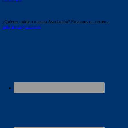
Únete a nosotros
¿Quieres unirte a nuestra Asociación? Envíanos un correo a
uninfancia@unizar.es
Redes sociales