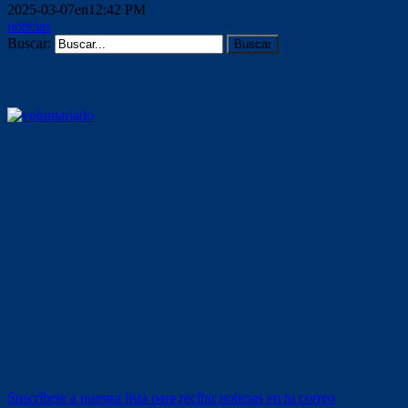
2025-03-07en12:42 PM
noticias
Buscar:
Voluntariado ámbito educativo
Mentoría socioeducativa
Voluntariado (otras entidades)
Tríptico (descargar)
Recibe información
Suscríbete a nuestra lista para recibir noticias en tu correo