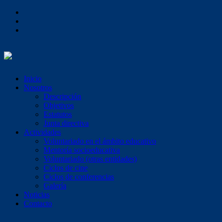
Inicio
Nosotros
Descripción
Objetivos
Estatutos
Junta directiva
Actividades
Voluntariado en el ámbito educativo
Mentoría socioeducativa
Voluntariado (otras entidades)
Ciclos de cine
Ciclos de conferencias
Galería
Noticias
Contacto