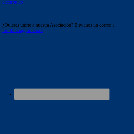
electrónico
Únete a nosotros
¿Quieres unirte a nuestra Asociación? Envíanos un correo a
uninfancia@unizar.es
Redes sociales