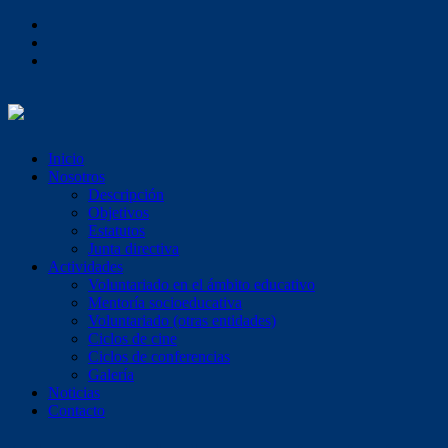
Inicio
Nosotros
Descripción
Objetivos
Estatutos
Junta directiva
Actividades
Voluntariado en el ámbito educativo
Mentoría socioeducativa
Voluntariado (otras entidades)
Ciclos de cine
Ciclos de conferencias
Galería
Noticias
Contacto