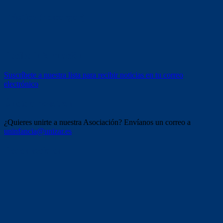
Tríptico (descargar)
Recibe información
Suscríbete a nuestra lista para recibir noticias en tu correo
electrónico
Únete a nosotros
¿Quieres unirte a nuestra Asociación? Envíanos un correo a
uninfancia@unizar.es
Redes sociales