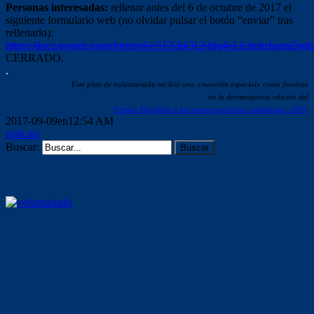
Personas interesadas:
rellenar antes del 6 de octubre de 2017 el
siguiente formulario web (no olvidar pulsar el botón “enviar” tras
rellenarlo):
https://docs.google.com/forms/d/e/1FAIpQLSfdq4eLh3mhrIaamZ
CERRADO.
.
Este plan de voluntariado recibió una «mención especial» como finalista
en la decimoquinta edición del
Premio Ebrópolis a las buenas prácticas ciudadanas, 2016
.
2017-09-09en12:54 AM
noticias
Buscar:
Voluntariado ámbito educativo
Mentoría socioeducativa
Voluntariado (otras entidades)